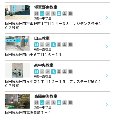
将軍野南教室
月
火
水
木
金
土
日
3歳～中学生
秋田県秋田市将軍野南１丁目１４－３３ レジデンス桂田１
０２号室
山王教室
月
火
水
木
金
土
日
0歳～高校生
秋田県秋田市山王６丁目１６－１１
泉中央教室
月
火
水
木
金
土
日
0歳～高校生
秋田県秋田市泉中央１丁目１２－１５ プレステージ泉Ｃ１
０７号室
高陽幸町教室
月
火
水
木
金
土
日
3歳～中学生
秋田県秋田市高陽幸町７－４