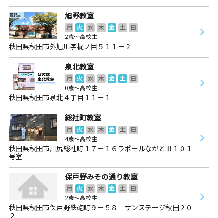
旭野教室
月
火
水
木
金
土
日
2歳～高校生
秋田県秋田市外旭川字梶ノ目５１１－２
泉北教室
月
火
水
木
金
土
日
0歳～高校生
秋田県秋田市泉北４丁目１１－１
総社町教室
月
火
水
木
金
土
日
4歳～高校生
秋田県秋田市川尻総社町１７－１６ラポールながとⅢ１０１
号室
保戸野みその通り教室
月
火
水
木
金
土
日
2歳～高校生
秋田県秋田市保戸野鉄砲町９－５８ サンステージ秋田２０
２