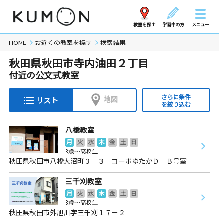
教室を探す
学習中の方
メニュー
HOME
お近くの教室を探す
検索結果
秋田県秋田市寺内油田２丁目
付近の公文式教室
さらに条件
地図
リスト
を絞り込む
八橋教室
月
火
水
木
金
土
日
3歳～高校生
秋田県秋田市八橋大沼町３－３ コーポゆたかＤ Ｂ号室
三千刈教室
月
火
水
木
金
土
日
3歳～高校生
秋田県秋田市外旭川字三千刈１７－２