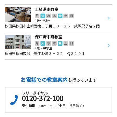
土崎港南教室
月
火
水
木
金
土
日
3歳～高校生
秋田県秋田市土崎港南１丁目１３‐２６ 成沢菓子店２階
保戸野中町教室
月
火
水
木
金
土
日
4歳～中学生
秋田県秋田市保戸野すわ町３－２２ ＱＺ１０１
お電話での教室案内
も行っています
フリーダイヤル
0120-372-100
受付時間
9:30～17:30（土日、祝日除く）