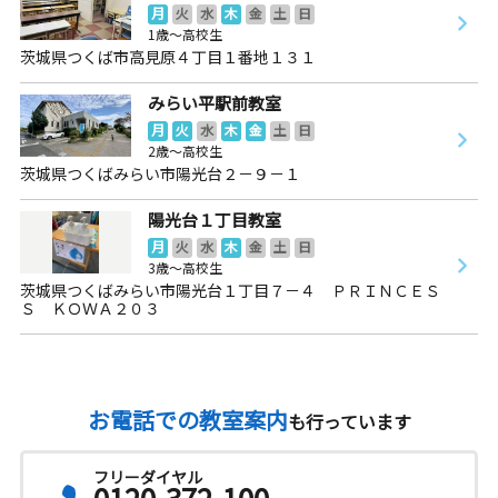
月
火
水
木
金
土
日
1歳～高校生
茨城県つくば市高見原４丁目１番地１３１
みらい平駅前教室
月
火
水
木
金
土
日
2歳～高校生
茨城県つくばみらい市陽光台２－９－１
陽光台１丁目教室
月
火
水
木
金
土
日
3歳～高校生
茨城県つくばみらい市陽光台１丁目７－４ ＰＲＩＮＣＥＳ
Ｓ ＫＯＷＡ２０３
お電話での教室案内
も行っています
フリーダイヤル