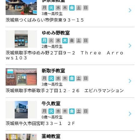
月
火
水
木
金
土
日
3歳～高校生
茨城県つくばみらい市伊奈東９３－１５
ゆめみ野教室
月
火
水
木
金
土
日
2歳～高校生
茨城県取手市ゆめみ野２丁目９－２ Ｔｈｒｅｅ Ａｒｒｏ
ｗｓ１０３
新取手教室
月
火
水
木
金
土
日
3歳～高校生
茨城県取手市新取手２丁目１２‐２６ エビハラマンション
牛久教室
月
火
水
木
金
土
日
0歳～高校生
茨城県牛久市田宮町３３－１ ２Ｆ
茎崎教室