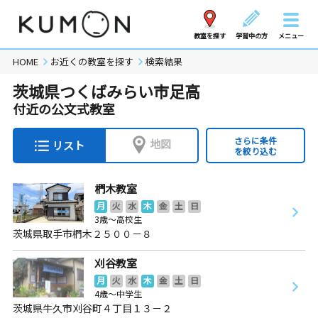
教室を探す
学習中の方
メニュー
HOME
お近くの教室を探す
検索結果
茨城県つくばみらい市足高
付近の公文式教室
さらに条件
地図
リスト
を絞り込む
椚木教室
月
火
水
木
金
土
日
3歳～高校生
茨城県取手市椚木２５００－８
刈谷教室
月
火
水
木
金
土
日
4歳～中学生
茨城県牛久市刈谷町４丁目１３－２