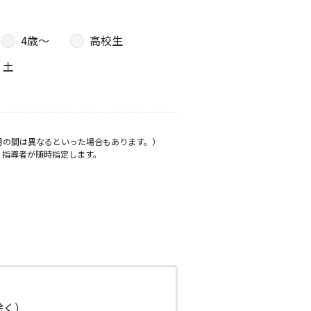
4歳〜
高校生
土
月の間は異なるといった場合もあります。）
、指導者が随時指定します。
日除く）