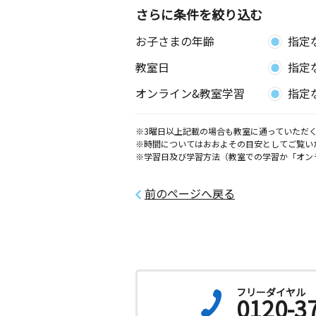
さらに条件を絞り込む
のぐち台教室
お子さまの年齢
指定
月
火
水
木
金
土
3歳～高校生
教室日
指定
千葉県白井市野口１－４
オンライン&教室学習
指定
※3曜日以上記載の場合も教室に通っていただく
※時間についてはおおよその目安としてご覧い
※学習日及び学習方法（教室での学習か「オン
前のページへ戻る
フリーダイヤル
0120-3