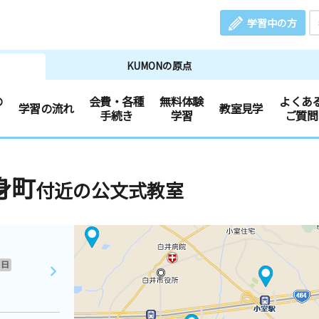
学習中の方
KUMONの原点
の
会費・各種
無料体験
よくあ
学習の流れ
教室見学
手続き
学習
ご質問
身町
付近の公文式教室
日