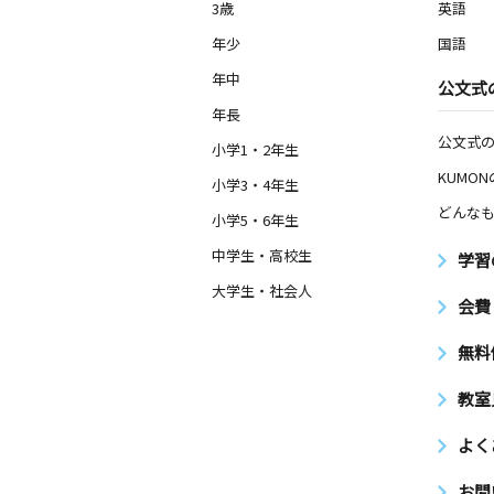
3歳
英語
年少
国語
年中
公文式
年長
公文式
小学1・2年生
KUMO
小学3・4年生
どんなも
小学5・6年生
中学生・高校生
学習
大学生・社会人
会費
無料
教室
よく
お問