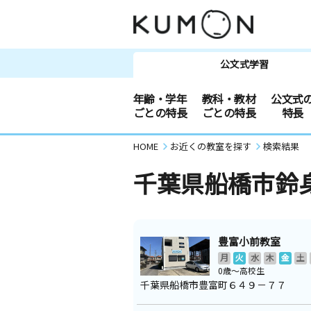
公文式学習
年齢・学年
教科・教材
公文式
ごとの特長
ごとの特長
特長
HOME
お近くの教室を探す
検索結果
千葉県船橋市鈴
豊富小前教室
月
火
水
木
金
土
0歳～高校生
千葉県船橋市豊富町６４９－７７