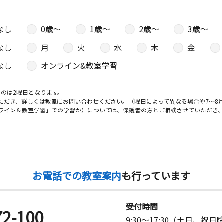
なし
0歳〜
1歳〜
2歳〜
3歳〜
日
なし
月
火
水
木
金
なし
オンライン&教室学習
のは2曜日となります。
ただき、詳しくは教室にお問い合わせください。（曜日によって異なる場合や7～8
ライン＆教室学習」での学習か）については、保護者の方とご相談させていただき
お電話での教室案内
も行っています
受付時間
72-100
9:30～17:30（土日、祝