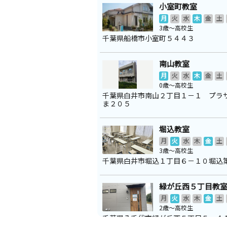
小室町教室
月
火
水
木
金
土
3歳～高校生
千葉県船橋市小室町５４４３
南山教室
月
火
水
木
金
土
0歳～高校生
千葉県白井市南山２丁目１－１ プラ
ま２０５
堀込教室
月
火
水
木
金
土
3歳～高校生
千葉県白井市堀込１丁目６－１０堀込
緑が丘西５丁目教
月
火
水
木
金
土
2歳～高校生
千葉県八千代市緑が丘西５丁目５－４