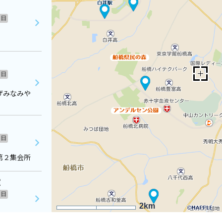
日
日
ザみなみや
日
第２集会所
室
日
2km
１