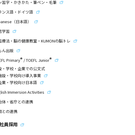
ン習字・かきかた・筆ペン・毛筆
ランス語・ドイツ語
panese（日本語）
信学習
習療法・脳の健康教室・KUMONの脳トレ
もん出版
®
®
EFL Primary
/
TOEFL Junior
設・学校・企業での公文式
施設・学校向け導入事業
企業・学校向け日本語
lish Immersion Activities
治体・省庁との連携
団との連携
社員採用