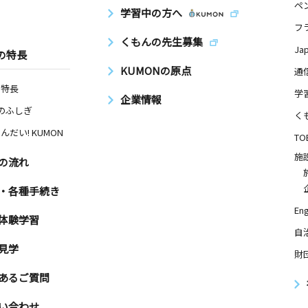
ペ
学習中の方へ
フ
くもんの先生募集
Ja
の特長
KUMONの原点
通
の特長
学
企業情報
Nのふしぎ
く
んだい! KUMON
TO
施
の流れ
・各種手続き
Eng
体験学習
自
見学
財
あるご質問
い合わせ