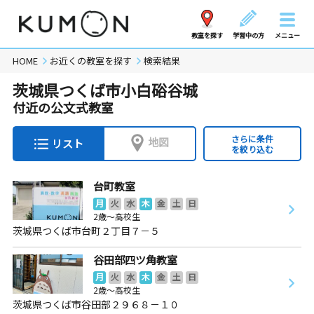
教室を探す
学習中の方
メニュー
HOME
お近くの教室を探す
検索結果
茨城県つくば市小白硲谷城
付近の公文式教室
さらに条件
地図
リスト
を絞り込む
台町教室
月
火
水
木
金
土
日
2歳～高校生
茨城県つくば市台町２丁目７－５
谷田部四ツ角教室
月
火
水
木
金
土
日
2歳～高校生
茨城県つくば市谷田部２９６８－１０