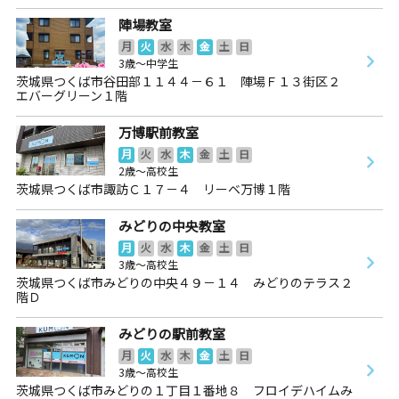
陣場教室
月
火
水
木
金
土
日
3歳～中学生
茨城県つくば市谷田部１１４４－６１ 陣場Ｆ１３街区２
エバーグリーン１階
万博駅前教室
月
火
水
木
金
土
日
2歳～高校生
茨城県つくば市諏訪Ｃ１７－４ リーベ万博１階
みどりの中央教室
月
火
水
木
金
土
日
3歳～高校生
茨城県つくば市みどりの中央４９－１４ みどりのテラス２
階Ｄ
みどりの駅前教室
月
火
水
木
金
土
日
3歳～高校生
茨城県つくば市みどりの１丁目１番地８ フロイデハイムみ