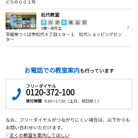
どりの００１号
松代教室
月
火
水
木
金
土
日
3歳～高校生
茨城県つくば市松代４丁目１９－１ 松代ショッピングセン
ター
お電話での教室案内
も行っています
フリーダイヤル
0120-372-100
受付時間
9:30～17:30（土日、祝日除く）
なお、フリーダイヤルがつながりにくい場合は、以下からも
お問い合わせいただけます。
近くの教室を案内してほしい