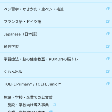
ペン習字・かきかた・筆ペン・毛筆
フランス語・ドイツ語
Japanese（日本語）
通信学習
学習療法・脳の健康教室・KUMONの脳トレ
くもん出版
TOEFL Primary
®
/
TOEFL Junior
®
施設・学校・企業での公文式
施設・学校向け導入事業