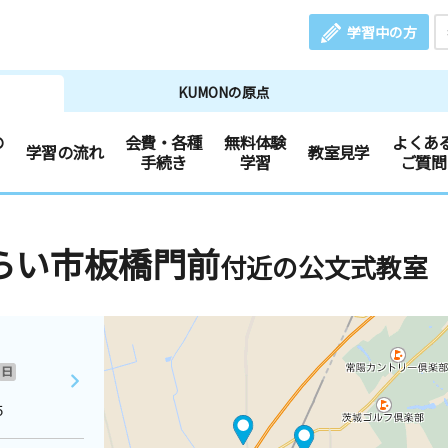
学習中の方
KUMONの原点
の
会費・各種
無料体験
よくあ
学習の流れ
教室見学
手続き
学習
ご質問
らい市板橋門前
付近の公文式教室
日
５