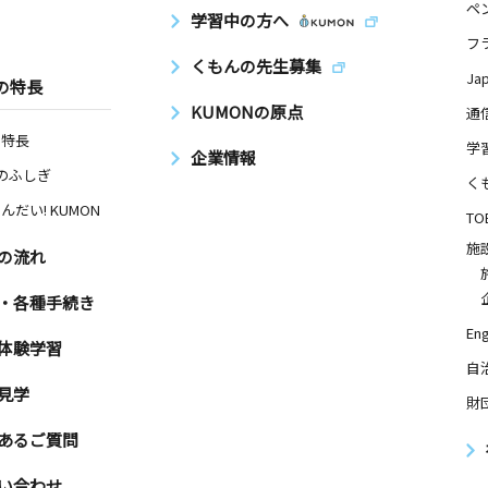
ペ
学習中の方へ
フ
くもんの先生募集
Ja
の特長
KUMONの原点
通
の特長
学
企業情報
Nのふしぎ
く
んだい! KUMON
TO
施
の流れ
・各種手続き
Eng
体験学習
自
見学
財
あるご質問
い合わせ