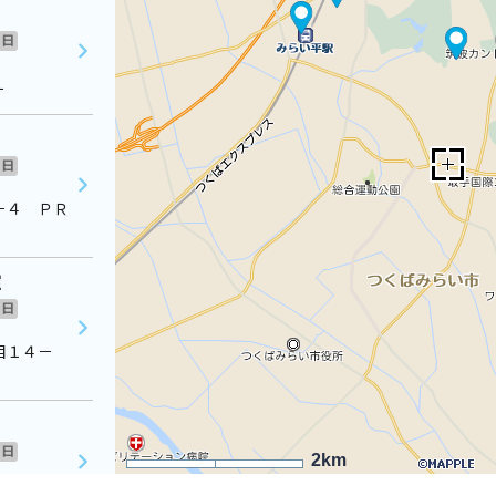
日
１
日
－４ ＰＲ
室
日
目１４－
日
2km