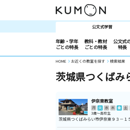
公文式学習
年齢・学年
教科・教材
公文式
ごとの特長
ごとの特長
特長
HOME
お近くの教室を探す
検索結果
茨城県つくばみ
伊奈東教室
月
火
水
木
金
土
3歳～高校生
茨城県つくばみらい市伊奈東９３－１