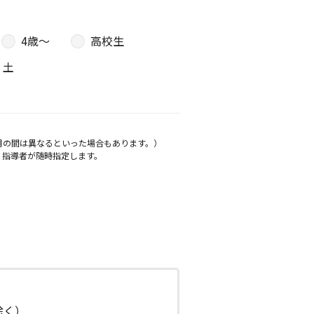
4歳〜
高校生
土
月の間は異なるといった場合もあります。）
、指導者が随時指定します。
日除く）