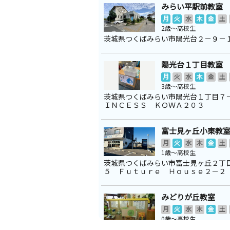
みらい平駅前教室
月
火
水
木
金
土
2歳～高校生
茨城県つくばみらい市陽光台２－９－
陽光台１丁目教室
月
火
水
木
金
土
3歳～高校生
茨城県つくばみらい市陽光台１丁目７
ＩＮＣＥＳＳ ＫＯＷＡ２０３
富士見ヶ丘小東教
月
火
水
木
金
土
1歳～高校生
茨城県つくばみらい市富士見ヶ丘２丁
５ Ｆｕｔｕｒｅ Ｈｏｕｓｅ２－２
みどりが丘教室
月
火
水
木
金
土
0歳～高校生
茨城県つくば市緑が丘３４－８