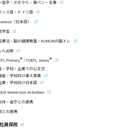
ン習字・かきかた・筆ペン・毛筆
ランス語・ドイツ語
panese（日本語）
信学習
習療法・脳の健康教室・KUMONの脳トレ
もん出版
®
®
EFL Primary
/
TOEFL Junior
設・学校・企業での公文式
施設・学校向け導入事業
企業・学校向け日本語
lish Immersion Activities
治体・省庁との連携
団との連携
社員採用