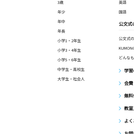
3歳
英語
年少
国語
年中
公文式
年長
公文式
小学1・2年生
KUMO
小学3・4年生
どんなも
小学5・6年生
中学生・高校生
学習
大学生・社会人
会費
無料
教室
よく
お問