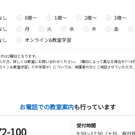
なし
0歳〜
1歳〜
2歳〜
3歳〜
なし
月
火
水
木
金
なし
オンライン&教室学習
のは2曜日となります。
ただき、詳しくは教室にお問い合わせください。（曜日によって異なる場合や7～8
ライン＆教室学習」での学習か）については、保護者の方とご相談させていただき
お電話での教室案内
も行っています
受付時間
72-100
9:30～17:30（土日、祝