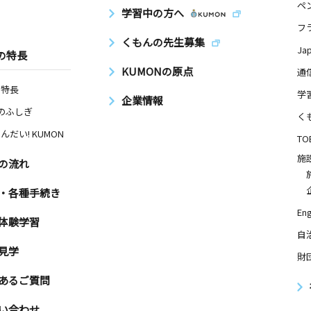
ペ
学習中の方へ
日
フ
くもんの先生募集
ランディー
Ja
の特長
KUMONの原点
通
の特長
学
企業情報
Nのふしぎ
日
く
んだい! KUMON
０５
TO
施
の流れ
室
日
・各種手続き
Eng
３
体験学習
自
見学
財
あるご質問
い合わせ