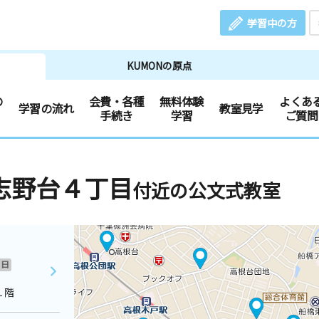
学習中の方
KUMONの原点
の
会費・各種
無料体験
よくあ
学習の流れ
教室見学
手続き
学習
ご質問
志野台４丁目
付近の公文式教室
日
１階