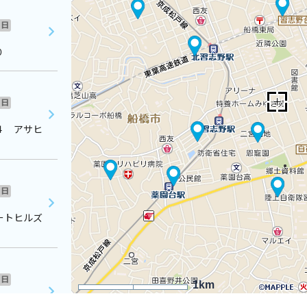
日
０
日
４ アサヒ
日
ートヒルズ
日
1km
 コスモス