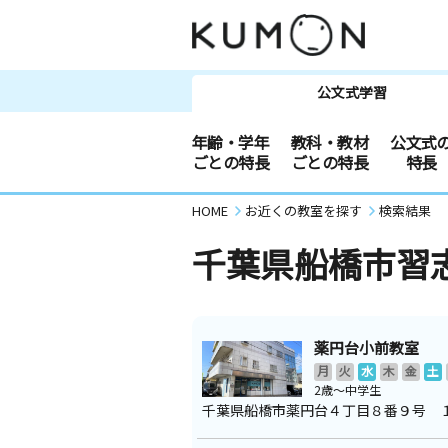
公文式学習
年齢・学年
教科・教材
公文式
ごとの特長
ごとの特長
特長
HOME
お近くの教室を探す
検索結果
千葉県船橋市習
薬円台小前教室
月
火
水
木
金
土
2歳～中学生
千葉県船橋市薬円台４丁目８番９号 