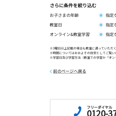
コーポ２０１号室
さらに条件を絞り込む
お子さまの年齢
指定
習志野台北教室
月
火
水
木
金
土
教室日
指定
2歳～高校生
千葉県船橋市習志野台２丁目４４‐２
オンライン&教室学習
指定
北習志野駅西口教
※3曜日以上記載の場合も教室に通っていただく
月
火
水
木
金
土
※時間についてはおおよその目安としてご覧い
2歳～高校生
※学習日及び学習方法（教室での学習か「オン
千葉県船橋市西習志野３丁目２３－１
前のページへ戻る
薬円台駅前教室
月
火
水
木
金
土
2歳～高校生
千葉県船橋市薬円台５丁目６－１ ま
２Ｆ
フリーダイヤル
高根台第二小前教
0120-3
月
火
水
木
金
土