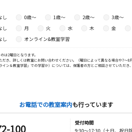
なし
0歳〜
1歳〜
2歳〜
3歳〜
日
なし
月
火
水
木
金
なし
オンライン&教室学習
室
のは2曜日となります。
日
ただき、詳しくは教室にお問い合わせください。（曜日によって異なる場合や7～8
ライン＆教室学習」での学習か）については、保護者の方とご相談させていただき
４ １階
日
お電話での教室案内
も行っています
すがたビル
受付時間
室
72-100
9:30～17:30（土日、祝
日