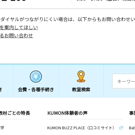
 東海ビル
ーダイヤルがつながりにくい場合は、以下からもお問い合わせい
を案内してほしい
るお問い合わせ
日
日
１ 佐藤テ
材
会費・
各種手続き
教室検索
日
教材ごとの特長
KUMON体験者の声
事
数学
KUMON BUZZ PLACE（口コミサイト）
Ba