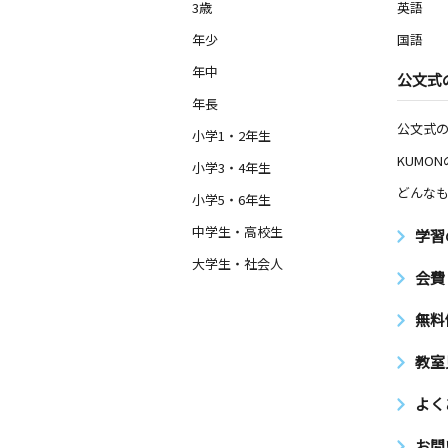
二宮教室
3歳
英語
月
火
水
木
金
土
年少
国語
2歳～高校生
千葉県船橋市二宮２丁目４９－６ グ
年中
公文式
ル二宮 １０１号
年長
公文式
小学1・2年生
高根台教室
月
火
水
木
KUMO
金
土
小学3・4年生
2歳～高校生
どんなも
千葉県船橋市高根台１丁目２ Ｐ－１
小学5・6年生
中学生・高校生
学習
緑が丘西１丁目教
大学生・社会人
月
火
水
木
金
土
会費
3歳～高校生
千葉県八千代市緑が丘西１丁目１７－
無料
教室
よく
お問