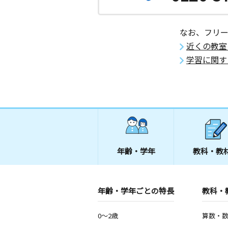
2歳～高校生
千葉県船橋市高根台４丁目２３－１９
高根台３－Ａ
なお、フリ
近くの教室
船橋日大前教室
学習に関す
月
火
水
木
金
土
0歳～高校生
千葉県船橋市坪井東１丁目４－７
西習志野教室
月
火
水
木
金
土
3歳～高校生
千葉県船橋市西習志野１丁目３８－１
ラス２号
年齢・学年
教科・教
坪井町教室
月
火
水
木
金
土
年齢・学年ごとの特長
教科・
2歳～高校生
千葉県船橋市坪井東２丁目６－２３
0～2歳
算数・