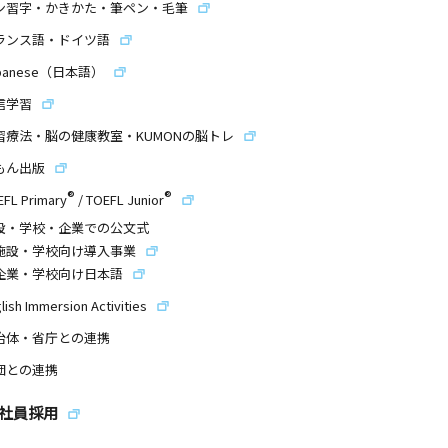
ン習字・かきかた・筆ペン・毛筆
ランス語・ドイツ語
panese（日本語）
信学習
習療法・脳の健康教室・KUMONの脳トレ
もん出版
®
®
EFL Primary
/
TOEFL Junior
設・学校・企業での公文式
施設・学校向け導入事業
企業・学校向け日本語
lish Immersion Activities
治体・省庁との連携
団との連携
社員採用