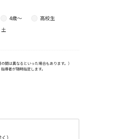
4歳〜
高校生
土
月の間は異なるといった場合もあります。）
、指導者が随時指定します。
日除く）