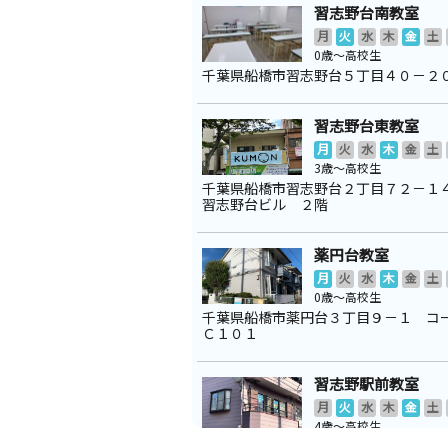
習志野台南教室
月
火
水
木
金
土
0歳～高校生
千葉県船橋市習志野台５丁目４０－２
習志野台東教室
月
火
水
木
金
土
3歳～高校生
千葉県船橋市習志野台２丁目７２－１
習志野台ビル ２階
薬円台教室
月
火
水
木
金
土
0歳～高校生
千葉県船橋市薬円台３丁目９－１ コ
Ｃ１０１
習志野駅前教室
月
火
水
木
金
土
4歳～高校生
千葉県船橋市薬円台６丁目２３－２３