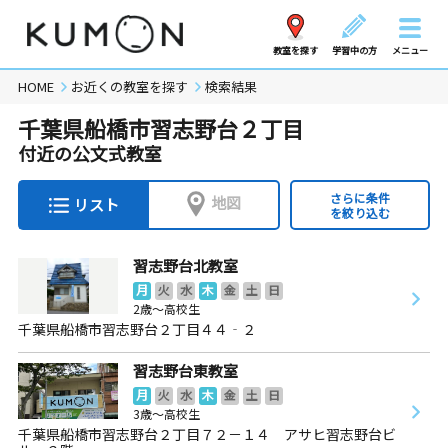
教室を探す
学習中の方
メニュー
HOME
お近くの教室を探す
検索結果
千葉県船橋市習志野台２丁目
付近の公文式教室
さらに条件
地図
リスト
を絞り込む
習志野台北教室
月
火
水
木
金
土
日
2歳～高校生
千葉県船橋市習志野台２丁目４４‐２
習志野台東教室
月
火
水
木
金
土
日
3歳～高校生
千葉県船橋市習志野台２丁目７２－１４ アサヒ習志野台ビ