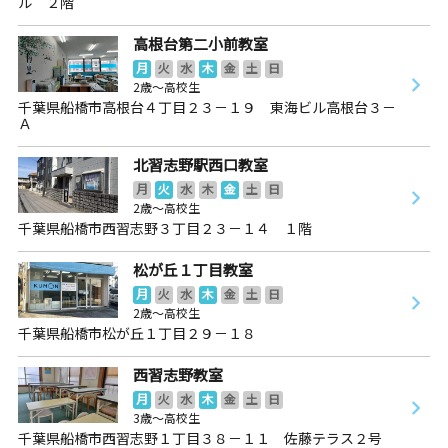
ル ２階
高根台第二小前教室
月
火
水
木
金
土
日
2歳～高校生
千葉県船橋市高根台４丁目２３－１９ 東海ビル高根台３－
Ａ
北習志野駅西口教室
月
火
水
木
金
土
日
2歳～高校生
千葉県船橋市西習志野３丁目２３－１４ １階
松が丘１丁目教室
月
火
水
木
金
土
日
2歳～高校生
千葉県船橋市松が丘１丁目２９－１８
西習志野教室
月
火
水
木
金
土
日
3歳～高校生
千葉県船橋市西習志野１丁目３８－１１ 佐藤テラス２号