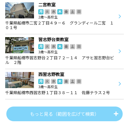
二宮教室
月
火
水
木
金
土
日
2歳～高校生
千葉県船橋市二宮２丁目４９－６ グランディール二宮 １
０１号
習志野台東教室
月
火
水
木
金
土
日
3歳～高校生
千葉県船橋市習志野台２丁目７２－１４ アサヒ習志野台ビ
ル ２階
西習志野教室
月
火
水
木
金
土
日
3歳～高校生
千葉県船橋市西習志野１丁目３８－１１ 佐藤テラス２号
もっと見る（範囲を広げて検索）