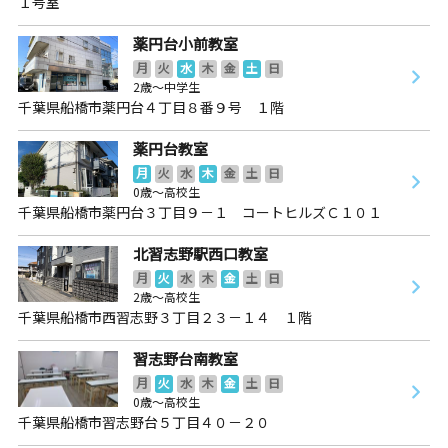
１号室
薬円台小前教室
月
火
水
木
金
土
日
2歳～中学生
千葉県船橋市薬円台４丁目８番９号 １階
薬円台教室
月
火
水
木
金
土
日
0歳～高校生
千葉県船橋市薬円台３丁目９－１ コートヒルズＣ１０１
北習志野駅西口教室
月
火
水
木
金
土
日
2歳～高校生
千葉県船橋市西習志野３丁目２３－１４ １階
習志野台南教室
月
火
水
木
金
土
日
0歳～高校生
千葉県船橋市習志野台５丁目４０－２０