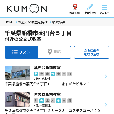
教室を探す
学習中の方
メニュー
HOME
お近くの教室を探す
検索結果
千葉県船橋市薬円台５丁目
付近の公文式教室
さらに条件
地図
リスト
を絞り込む
薬円台駅前教室
月
火
水
木
金
土
日
2歳～高校生
千葉県船橋市薬円台５丁目６－１ ますがたビル２Ｆ
習志野駅前教室
月
火
水
木
金
土
日
4歳～高校生
千葉県船橋市薬円台６丁目２３－２３ コスモスコーポ２０