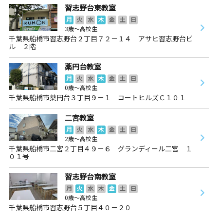
習志野台東教室
月
火
水
木
金
土
日
3歳～高校生
千葉県船橋市習志野台２丁目７２－１４ アサヒ習志野台ビ
ル ２階
薬円台教室
月
火
水
木
金
土
日
0歳～高校生
千葉県船橋市薬円台３丁目９－１ コートヒルズＣ１０１
二宮教室
月
火
水
木
金
土
日
2歳～高校生
千葉県船橋市二宮２丁目４９－６ グランディール二宮 １
０１号
習志野台南教室
月
火
水
木
金
土
日
0歳～高校生
千葉県船橋市習志野台５丁目４０－２０