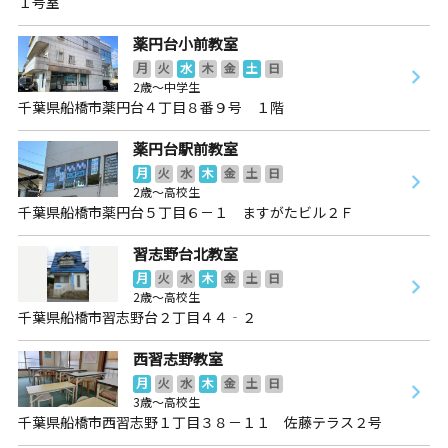
１号室
薬円台小前教室
月
火
水
木
金
土
日
2歳～中学生
千葉県船橋市薬円台４丁目８番９号 １階
薬円台駅前教室
月
火
水
木
金
土
日
2歳～高校生
千葉県船橋市薬円台５丁目６－１ ますがたビル２Ｆ
習志野台北教室
月
火
水
木
金
土
日
2歳～高校生
千葉県船橋市習志野台２丁目４４‐２
西習志野教室
月
火
水
木
金
土
日
3歳～高校生
千葉県船橋市西習志野１丁目３８－１１ 佐藤テラス２号