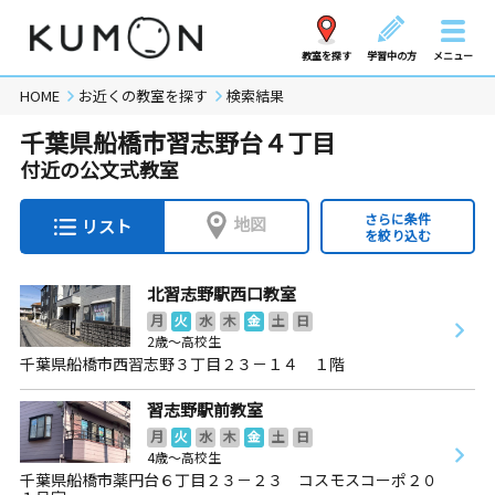
教室を探す
学習中の方
メニュー
HOME
お近くの教室を探す
検索結果
千葉県船橋市習志野台４丁目
付近の公文式教室
さらに条件
地図
リスト
を絞り込む
北習志野駅西口教室
月
火
水
木
金
土
日
2歳～高校生
千葉県船橋市西習志野３丁目２３－１４ １階
習志野駅前教室
月
火
水
木
金
土
日
4歳～高校生
千葉県船橋市薬円台６丁目２３－２３ コスモスコーポ２０