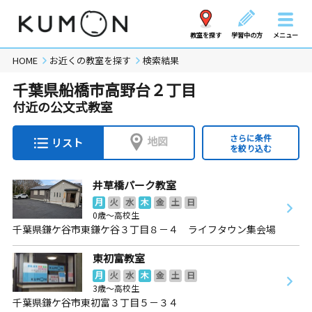
教室を探す
学習中の方
メニュー
HOME
お近くの教室を探す
検索結果
千葉県船橋市高野台２丁目
付近の公文式教室
さらに条件
地図
リスト
を絞り込む
井草橋パーク教室
月
火
水
木
金
土
日
0歳～高校生
千葉県鎌ケ谷市東鎌ケ谷３丁目８－４ ライフタウン集会場
東初富教室
月
火
水
木
金
土
日
3歳～高校生
千葉県鎌ケ谷市東初富３丁目５－３４