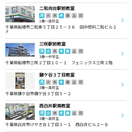
二和向台駅前教室
月
火
水
木
金
土
日
1歳～高校生
千葉県船橋市二和東５丁目２５－３６ 田中燃料二和ビル２
Ｆ
三咲駅前教室
月
火
水
木
金
土
日
3歳～中学生
千葉県船橋市三咲２丁目１０－１ フェニックス三咲２階
鎌ケ谷３丁目教室
月
火
水
木
金
土
日
3歳～高校生
千葉県鎌ケ谷市鎌ケ谷３丁目５－２
西白井駅南教室
月
火
水
木
金
土
日
3歳～高校生
千葉県白井市けやき台１丁目３－１ 西白井ビル２ーＢ