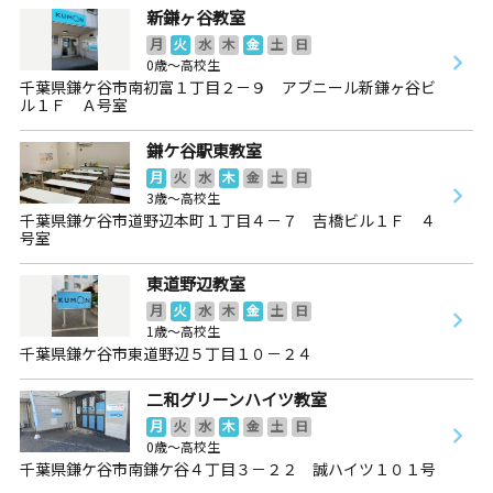
新鎌ヶ谷教室
月
火
水
木
金
土
日
0歳～高校生
千葉県鎌ケ谷市南初富１丁目２－９ アブニール新鎌ヶ谷ビ
ル１Ｆ Ａ号室
鎌ケ谷駅東教室
月
火
水
木
金
土
日
3歳～高校生
千葉県鎌ケ谷市道野辺本町１丁目４－７ 吉橋ビル１Ｆ ４
号室
東道野辺教室
月
火
水
木
金
土
日
1歳～高校生
千葉県鎌ケ谷市東道野辺５丁目１０－２４
二和グリーンハイツ教室
月
火
水
木
金
土
日
0歳～高校生
千葉県鎌ケ谷市南鎌ケ谷４丁目３－２２ 誠ハイツ１０１号