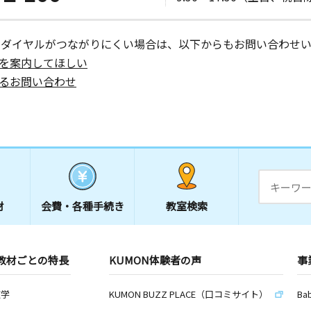
日
ーダイヤルがつながりにくい場合は、以下からもお問い合わせい
ウィステリ
を案内してほしい
るお問い合わせ
日
 渡辺ビル
日
材
会費・
各種手続き
教室検索
２
教材ごとの特長
KUMON体験者の声
事
日
数学
KUMON BUZZ PLACE（口コミサイト）
Ba