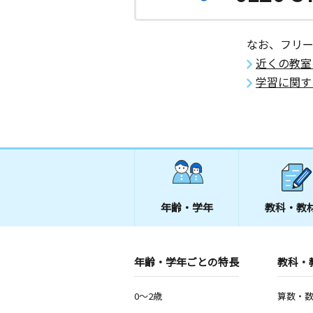
芝山３丁目教室
月
火
水
木
金
土
3歳～高校生
なお、フリ
千葉県船橋市芝山３丁目２９－３１ 
ア１０５号室
近くの教室
学習に関す
前原西２丁目教室
月
火
水
木
金
土
2歳～高校生
千葉県船橋市前原西２丁目２１－１０
４Ｆ
市場教室
月
火
水
木
金
土
年齢・学年
教科・教
2歳～高校生
千葉県船橋市市場３丁目７－８－２０
年齢・学年ごとの特長
東船橋教室
教科・
月
火
水
木
金
土
0歳～高校生
0～2歳
算数・
千葉県船橋市東船橋７丁目１３‐２０