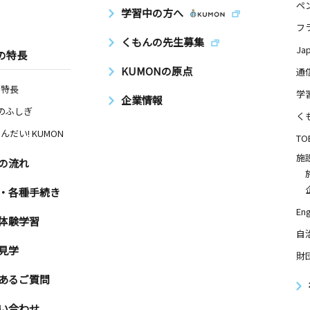
ペ
学習中の方へ
フ
くもんの先生募集
日
Ja
の特長
アクシスＣ
KUMONの原点
通
の特長
学
企業情報
Nのふしぎ
く
んだい! KUMON
日
TO
施
ランディー
の流れ
・各種手続き
Eng
体験学習
日
自
－２
見学
財
あるご質問
日
い合わせ