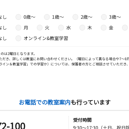
湯浅マンシ
なし
0歳〜
1歳〜
2歳〜
3歳〜
なし
月
火
水
木
金
日
なし
オンライン&教室学習
 プレステ
のは2曜日となります。
ただき、詳しくは教室にお問い合わせください。（曜日によって異なる場合や7～8
ライン＆教室学習」での学習か）については、保護者の方とご相談させていただき
日
－２０２
日
お電話での教室案内
も行っています
の街自治会
受付時間
72-100
9:30～17:30（土日、祝