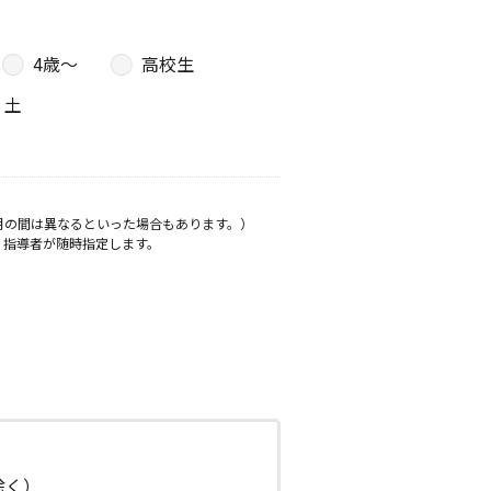
4歳〜
高校生
土
月の間は異なるといった場合もあります。）
、指導者が随時指定します。
日除く）