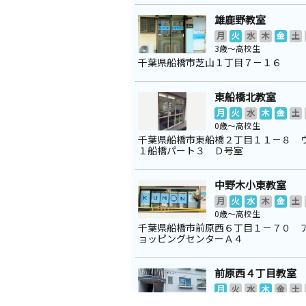
雄鹿野教室
月
火
水
木
金
土
3歳～高校生
千葉県船橋市芝山１丁目７－１６
東船橋北教室
月
火
水
木
金
土
0歳～高校生
千葉県船橋市東船橋２丁目１１－８ 
１船橋パート３ Ｄ号室
中野木小東教室
月
火
水
木
金
土
0歳～高校生
千葉県船橋市前原西６丁目１－７０ 
ョッピングセンターＡ４
前原西４丁目教室
月
火
水
木
金
土
2歳～高校生