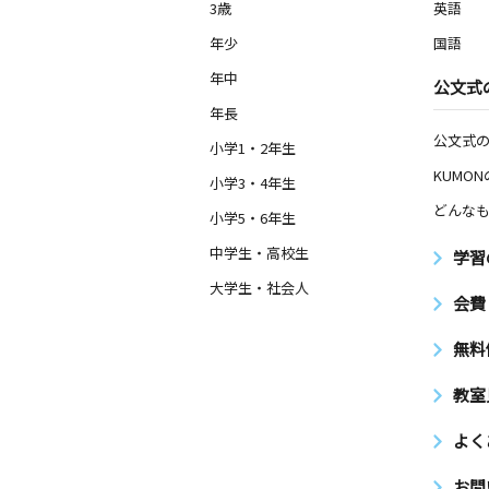
3歳
英語
前原東２丁目教室
年少
国語
月
火
水
木
金
土
年中
公文式
2歳～高校生
千葉県船橋市前原東２丁目１５－５ 
年長
１号室
公文式
小学1・2年生
KUMO
小学3・4年生
二宮教室
月
火
水
木
どんなも
金
土
小学5・6年生
2歳～高校生
千葉県船橋市二宮２丁目４９－６ グ
中学生・高校生
学習
ル二宮 １０１号
大学生・社会人
会費
海松台公園東教室
無料
月
火
水
木
金
土
2歳～高校生
千葉県船橋市前原東２丁目２２－１８
教室
よく
夏見教室
月
火
水
木
金
土
お問