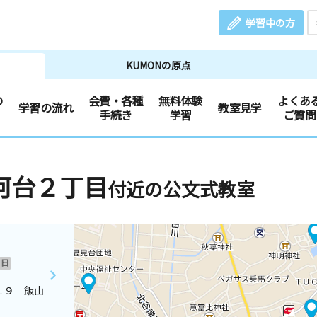
学習中の方
KUMONの原点
の
会費・各種
無料体験
よくあ
学習の流れ
教室見学
手続き
学習
ご質問
河台２丁目
付近の公文式教室
日
１９ 飯山