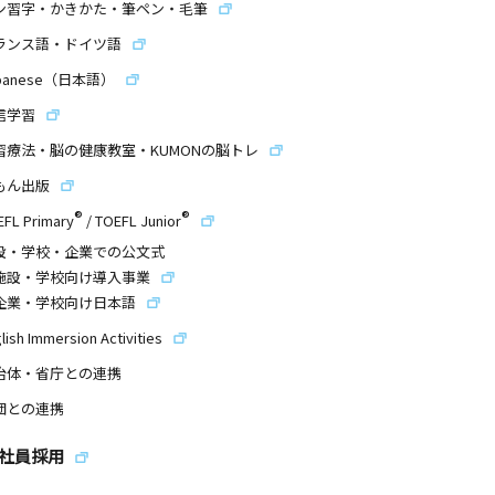
ン習字・かきかた・筆ペン・毛筆
ランス語・ドイツ語
panese（日本語）
信学習
習療法・脳の健康教室・KUMONの脳トレ
もん出版
®
®
EFL Primary
/
TOEFL Junior
設・学校・企業での公文式
施設・学校向け導入事業
企業・学校向け日本語
lish Immersion Activities
治体・省庁との連携
団との連携
社員採用