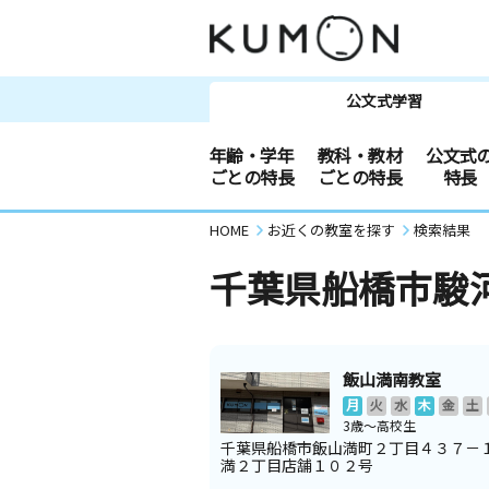
公文式学習
年齢・学年
教科・教材
公文式
ごとの特長
ごとの特長
特長
HOME
お近くの教室を探す
検索結果
千葉県船橋市駿
飯山満南教室
月
火
水
木
金
土
3歳～高校生
千葉県船橋市飯山満町２丁目４３７－
満２丁目店舗１０２号