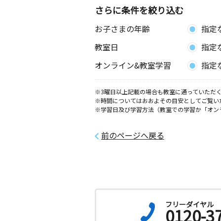
千葉県船橋市前原西４丁目２９－２ 
さらに条件を絞り込む
ョン １０２号室
お子さまの年齢
指定
東船橋駅南教室
教室日
指定
月
火
水
木
金
土
3歳～高校生
オンライン&教室学習
指定
千葉県船橋市東船橋１丁目２３－１４
ージ・アール２０１号
※3曜日以上記載の場合も教室に通っていただく
※時間についてはおおよその目安としてご覧い
奏の杜１丁目教室
※学習日及び学習方法（教室での学習か「オン
月
火
水
木
金
土
0歳～高校生
千葉県習志野市奏の杜１丁目６－２５
前のページへ戻る
高根町教室
月
火
水
木
金
土
2歳～高校生
千葉県船橋市高根町６７０番 四季彩
館
フリーダイヤル
0120-3