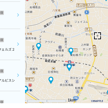
日
日
ウェルズ２
日
アルビスシ
1km
日