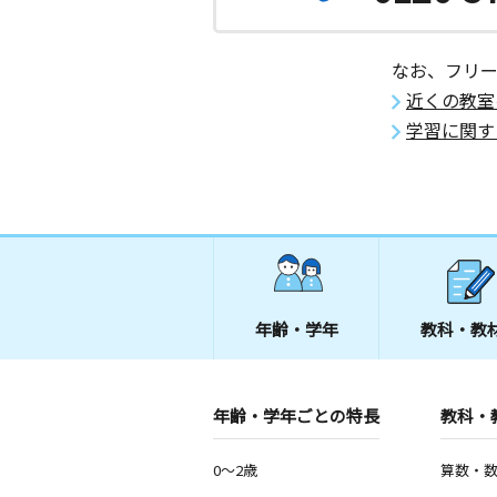
2歳～中学生
千葉県船橋市湊町１丁目９－１８ 湊
所
なお、フリ
近くの教室
谷津教室
学習に関す
月
火
水
木
金
土
2歳～高校生
千葉県習志野市谷津５丁目１６－１１
南船橋駅前教室
月
火
水
木
金
土
0歳～高校生
千葉県船橋市浜町２丁目３－１１ パ
ズＬａＬａ南船橋ステーションプレミ
年齢・学年
教科・教
本町６丁目教室
月
火
水
木
金
土
年齢・学年ごとの特長
教科・
0歳～高校生
千葉県船橋市本町６丁目３－１０ レ
橋５０５
0～2歳
算数・