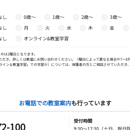
なし
0歳〜
1歳〜
2歳〜
3歳〜
日
なし
月
火
水
木
金
クエア１Ｆ
なし
オンライン&教室学習
教室
日
のは2曜日となります。
ただき、詳しくは教室にお問い合わせください。（曜日によって異なる場合や7～8
ライン＆教室学習」での学習か）については、保護者の方とご相談させていただき
ーとＴＯＫ
日
お電話での教室案内
も行っています
三勝ビル２
受付時間
72-100
9:30～17:30（土日、祝
日