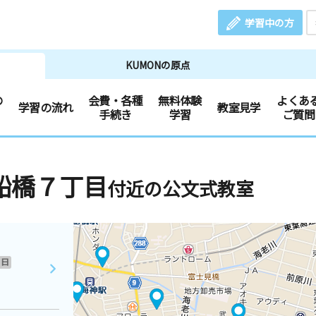
学習中の方
KUMONの原点
の
会費・各種
無料体験
よくあ
学習の流れ
教室見学
手続き
学習
ご質問
船橋７丁目
付近の公文式教室
日