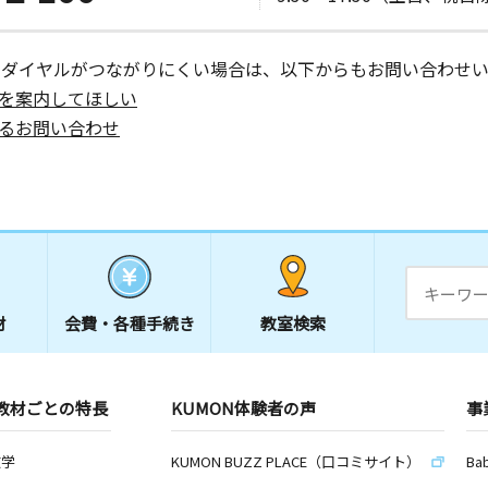
町第５集会
ーダイヤルがつながりにくい場合は、以下からもお問い合わせい
を案内してほしい
るお問い合わせ
日
日
ークホーム
ア
材
会費・
各種手続き
教室検索
日
教材ごとの特長
KUMON体験者の声
事
ジデンス船
数学
KUMON BUZZ PLACE（口コミサイト）
Ba