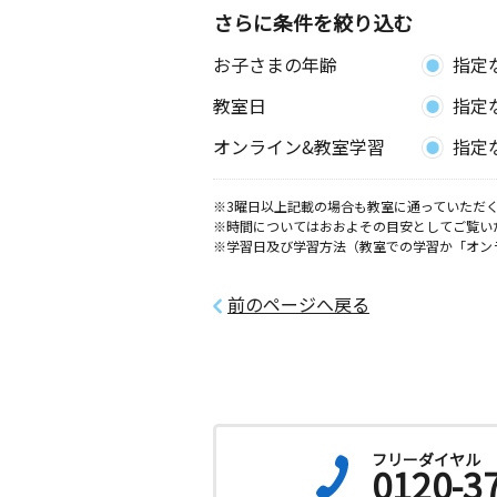
さらに条件を絞り込む
船橋駅南教室
お子さまの年齢
指定
月
火
水
木
金
土
0歳～高校生
教室日
指定
千葉県船橋市本町４丁目３２－２ ス
オンライン&教室学習
指定
南船橋ららぽーと
月
火
水
木
金
土
※3曜日以上記載の場合も教室に通っていただく
※時間についてはおおよその目安としてご覧い
0歳～高校生
※学習日及び学習方法（教室での学習か「オン
千葉県船橋市浜町２丁目２－７ららぽ
ＹＯ－ＢＡＹＮｏｒｔｈＧａｔｅ４Ｆ
前のページへ戻る
谷津駅前教室
月
火
水
木
金
土
3歳～高校生
千葉県習志野市谷津４丁目４－１９ 
Ｆ
フリーダイヤル
湊町教室
0120-3
月
火
水
木
金
土