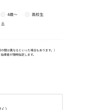
4歳〜
高校生
土
月の間は異なるといった場合もあります。）
、指導者が随時指定します。
日除く）