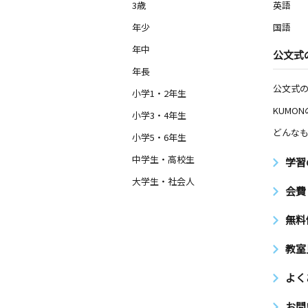
3歳
英語
奏の杜１丁目教室
年少
国語
月
火
水
木
金
土
0歳～高校生
年中
公文式
千葉県習志野市奏の杜１丁目６－２５
年長
公文式
小学1・2年生
谷津パーク東教室
月
火
水
木
KUMO
金
土
小学3・4年生
2歳～高校生
どんなも
千葉県習志野市谷津２丁目２０‐１２
小学5・6年生
ハイム Ｂ１０１
中学生・高校生
学習
大学生・社会人
奏の杜教室
会費
月
火
水
木
金
土
0歳～高校生
無料
千葉県習志野市谷津１丁目１８－３０
の杜フォルテ駐車場前
教室
前原西４丁目教室
よく
月
火
水
木
金
土
2歳～高校生
お問