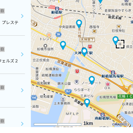
日
 プレステ
日
ウェルズ２
日
日
1km
２