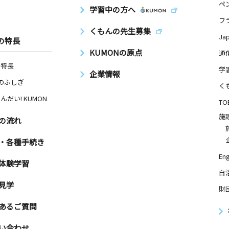
ペ
学習中の方へ
フ
日
くもんの先生募集
Ja
の特長
－２０２
KUMONの原点
通
の特長
学
企業情報
Nのふしぎ
日
く
んだい! KUMON
 ジュネス
TO
施
の流れ
・各種手続き
日
Eng
体験学習
－２０１奏
自
見学
財
あるご質問
日
い合わせ