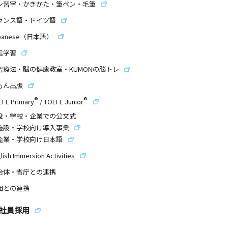
ン習字・かきかた・筆ペン・毛筆
ランス語・ドイツ語
panese（日本語）
信学習
習療法・脳の健康教室・KUMONの脳トレ
もん出版
®
®
EFL Primary
/
TOEFL Junior
設・学校・企業での公文式
施設・学校向け導入事業
企業・学校向け日本語
lish Immersion Activities
治体・省庁との連携
団との連携
社員採用