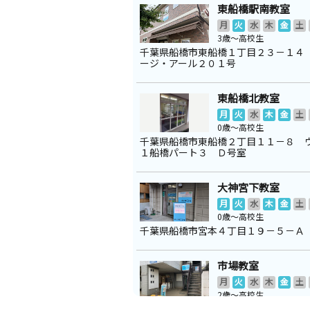
東船橋駅南教室
月
火
水
木
金
土
3歳～高校生
千葉県船橋市東船橋１丁目２３－１４
ージ・アール２０１号
東船橋北教室
月
火
水
木
金
土
0歳～高校生
千葉県船橋市東船橋２丁目１１－８ 
１船橋パート３ Ｄ号室
大神宮下教室
月
火
水
木
金
土
0歳～高校生
千葉県船橋市宮本４丁目１９－５－Ａ
市場教室
月
火
水
木
金
土
2歳～高校生
千葉県船橋市市場３丁目７－８－２０