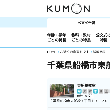
公文式学習
年齢・学年
教科・教材
公文式
ごとの特長
ごとの特長
特長
HOME
お近くの教室を探す
検索結果
千葉県船橋市東
東船橋教室
月
火
水
木
金
土
0歳～高校生
千葉県船橋市東船橋７丁目１３‐２０