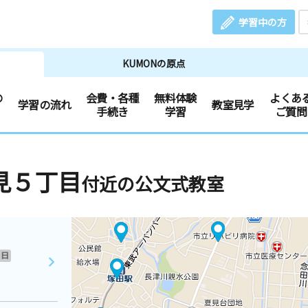
学習中の方
KUMONの原点
の
会費・各種
無料体験
よくあ
学習の流れ
教室見学
手続き
学習
ご質問
見５丁目
付近の公文式教室
日