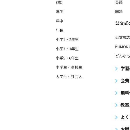
3歳
英語
高根町教室
年少
国語
月
火
水
木
金
土
2歳～高校生
年中
公文式
千葉県船橋市高根町６７０番 四季彩
館
年長
公文式
小学1・2年生
塚田南小前教室
KUMO
小学3・4年生
月
火
水
木
金
土
どんなも
2歳～高校生
小学5・6年生
千葉県船橋市北本町２丁目７－３
中学生・高校生
学習
大学生・社会人
塚田駅前教室
会費
月
火
水
木
金
土
3歳～高校生
無料
千葉県船橋市北本町２丁目４４－１５
１０２
教室
海神小前教室
よく
月
火
水
木
金
土
0歳～高校生
お問