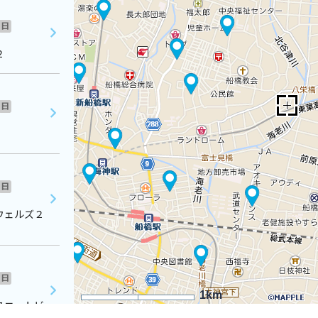
日
２
日
日
ウェルズ２
日
1km
スコートビ