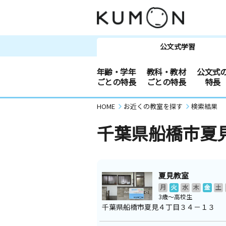
公文式学習
年齢・学年
教科・教材
公文式
ごとの特長
ごとの特長
特長
HOME
お近くの教室を探す
検索結果
千葉県船橋市夏
夏見教室
月
火
水
木
金
土
3歳～高校生
千葉県船橋市夏見４丁目３４－１３