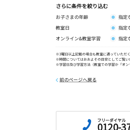
さらに条件を絞り込む
本町６丁目教室
お子さまの年齢
指定
月
火
水
木
金
土
0歳～高校生
教室日
指定
千葉県船橋市本町６丁目３－１０ レ
橋５０５
オンライン&教室学習
指定
東船橋駅南教室
※3曜日以上記載の場合も教室に通っていただく
月
火
水
木
金
土
※時間についてはおおよその目安としてご覧い
3歳～高校生
※学習日及び学習方法（教室での学習か「オン
千葉県船橋市東船橋１丁目２３－１４
ージ・アール２０１号
前のページへ戻る
夏見台教室
月
火
水
木
金
土
0歳～高校生
千葉県船橋市夏見台４丁目４－２０ 
２０１
フリーダイヤル
0120-3
船橋駅南教室