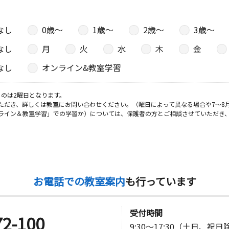
なし
0歳〜
1歳〜
2歳〜
3歳〜
日
なし
月
火
水
木
金
ジデンス船
なし
オンライン&教室学習
のは2曜日となります。
日
ただき、詳しくは教室にお問い合わせください。（曜日によって異なる場合や7～8
ライン＆教室学習」での学習か）については、保護者の方とご相談させていただき
 プレステ
日
お電話での教室案内
も行っています
三軒屋ビル
受付時間
72-100
9:30～17:30（土日、祝