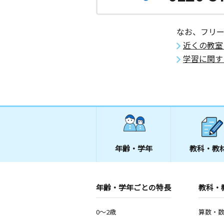
月
火
水
木
金
土
0歳～高校生
千葉県船橋市本町４丁目３２－２ ス
なお、フリ
近くの教室
雄鹿野教室
学習に関す
月
火
水
木
金
土
3歳～高校生
千葉県船橋市芝山１丁目７－１６
東海神駅前教室
月
火
水
木
金
土
3歳～高校生
千葉県船橋市本町７丁目２５－１タカ
２ ３Ｆサロンシンデレラ船橋ＲＯＯ
年齢・学年
教科・教
飯山満南教室
月
火
水
木
金
土
年齢・学年ごとの特長
教科・
3歳～高校生
千葉県船橋市飯山満町２丁目４３７－
満２丁目店舗１０２号
0～2歳
算数・