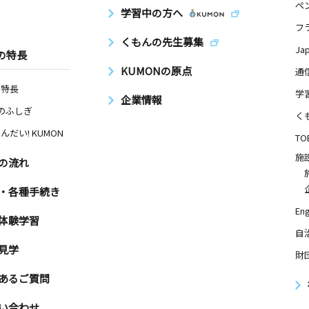
ペ
学習中の方へ
フ
日
くもんの先生募集
Ja
の特長
の街自治会
KUMONの原点
通
の特長
学
企業情報
Nのふしぎ
く
日
んだい! KUMON
TO
施
の流れ
・各種手続き
日
Eng
体験学習
 ＮＡビル
自
見学
財
あるご質問
日
い合わせ