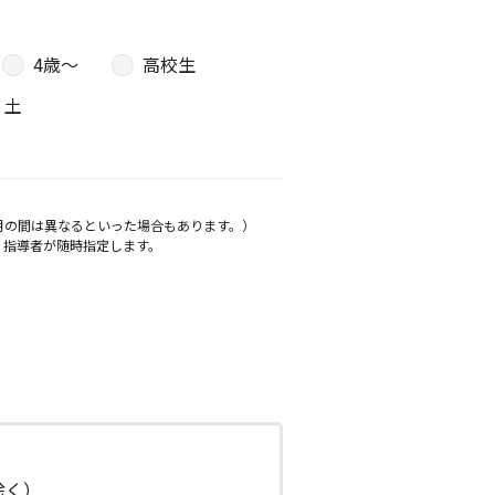
4歳〜
高校生
土
月の間は異なるといった場合もあります。）
、指導者が随時指定します。
日除く）