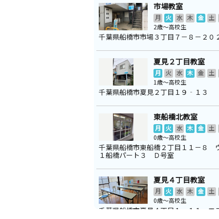
市場教室
月
火
水
木
金
土
2歳～高校生
千葉県船橋市市場３丁目７－８－２０
夏見２丁目教室
月
火
水
木
金
土
1歳～高校生
千葉県船橋市夏見２丁目１９‐１３
東船橋北教室
月
火
水
木
金
土
0歳～高校生
千葉県船橋市東船橋２丁目１１－８ 
１船橋パート３ Ｄ号室
夏見４丁目教室
月
火
水
木
金
土
0歳～高校生
千葉県船橋市夏見４丁目１－１１ エ
ル３Ｆ ３０２号室