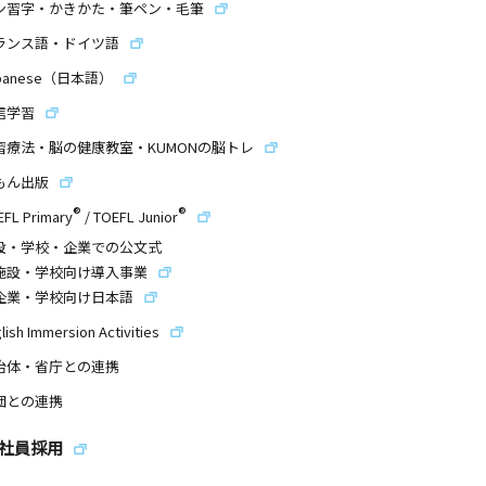
ン習字・かきかた・筆ペン・毛筆
ランス語・ドイツ語
panese（日本語）
信学習
習療法・脳の健康教室・KUMONの脳トレ
もん出版
®
®
EFL Primary
/
TOEFL Junior
設・学校・企業での公文式
施設・学校向け導入事業
企業・学校向け日本語
lish Immersion Activities
治体・省庁との連携
団との連携
社員採用