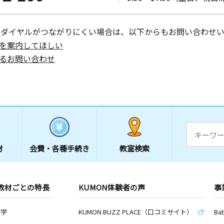
日
クエア１Ｆ
ーダイヤルがつながりにくい場合は、以下からもお問い合わせい
を案内してほしい
るお問い合わせ
日
日
ナミビル
Ｍ Ａ
材
会費・
各種手続き
教室検索
日
教材ごとの特長
KUMON体験者の声
事
１９ 飯山
数学
KUMON BUZZ PLACE（口コミサイト）
Ba