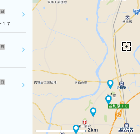
日
－１７
日
日
2km