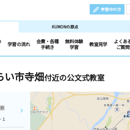
学習中の方
KUMONの原点
の
会費・各種
無料体験
よくあ
学習の流れ
教室見学
手続き
学習
ご質問
らい市寺畑
付近の公文式教室
日
－１