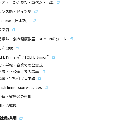
ン習字・かきかた・筆ペン・毛筆
ランス語・ドイツ語
panese（日本語）
信学習
習療法・脳の健康教室・KUMONの脳トレ
もん出版
®
®
EFL Primary
/
TOEFL Junior
設・学校・企業での公文式
施設・学校向け導入事業
企業・学校向け日本語
lish Immersion Activities
治体・省庁との連携
団との連携
社員採用