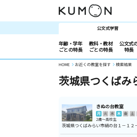
公文式学習
年齢・学年
教科・教材
公文式
ごとの特長
ごとの特長
特長
HOME
お近くの教室を探す
検索結果
茨城県つくばみ
きぬの台教室
月
火
水
木
金
土
2歳～高校生
茨城県つくばみらい市絹の台１－１２