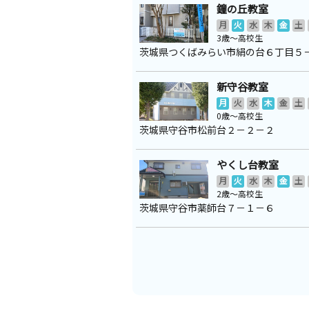
鐘の丘教室
月
火
水
木
金
土
3歳～高校生
茨城県つくばみらい市絹の台６丁目５
新守谷教室
月
火
水
木
金
土
0歳～高校生
茨城県守谷市松前台２－２－２
やくし台教室
月
火
水
木
金
土
2歳～高校生
茨城県守谷市薬師台７－１－６