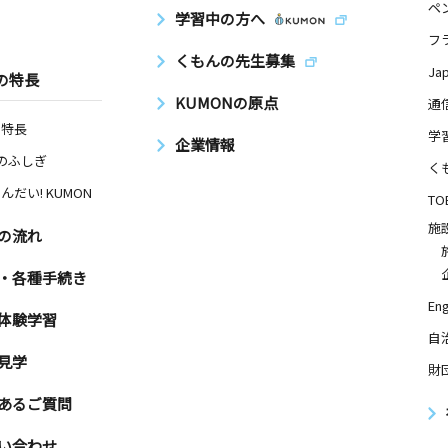
ペ
学習中の方へ
フ
くもんの先生募集
Ja
の特長
KUMONの原点
通
の特長
学
企業情報
Nのふしぎ
く
んだい! KUMON
TO
施
の流れ
・各種手続き
Eng
体験学習
自
見学
財
あるご質問
い合わせ