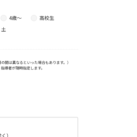
4歳〜
高校生
土
月の間は異なるといった場合もあります。）
、指導者が随時指定します。
日除く）