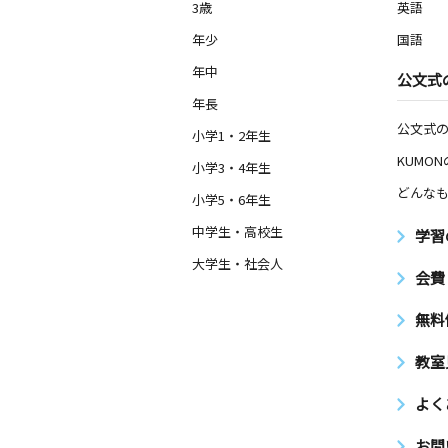
3歳
英語
年少
国語
年中
公文式
年長
公文式
小学1・2年生
KUMO
小学3・4年生
どんなも
小学5・6年生
中学生・高校生
学習
大学生・社会人
会費
無料
教室
よく
お問