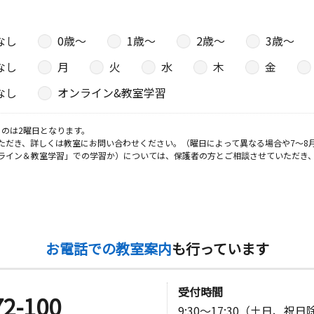
なし
0歳〜
1歳〜
2歳〜
3歳〜
なし
月
火
水
木
金
なし
オンライン&教室学習
のは2曜日となります。
ただき、詳しくは教室にお問い合わせください。（曜日によって異なる場合や7～8
ライン＆教室学習」での学習か）については、保護者の方とご相談させていただき
お電話での教室案内
も行っています
受付時間
72-100
9:30～17:30（土日、祝