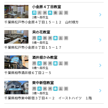
小金原４丁目教室
月
火
水
木
金
土
日
2歳～高校生
千葉県松戸市小金原４丁目１５－１２ 山村様方
貝の花教室
月
火
水
木
金
土
日
0歳～高校生
千葉県松戸市小金原８丁目１５－１７
酒井根かみ教室
月
火
水
木
金
土
日
0歳～高校生
千葉県柏市酒井根６丁目２－５
東中新宿教室
月
火
水
木
金
土
日
3歳～高校生
千葉県柏市東中新宿３丁目４－２ イーストハイツ １階