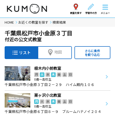
教室を探す
学習中の方
メニュー
HOME
お近くの教室を探す
検索結果
千葉県松戸市小金原３丁目
付近の公文式教室
さらに条件
地図
リスト
を絞り込む
根木内小前教室
月
火
水
木
金
土
日
0歳～高校生
千葉県松戸市小金原３丁目２－２９ ハイム殿内１０６
栗ヶ沢小北教室
月
火
水
木
金
土
日
0歳～高校生
千葉県松戸市小金原６丁目８－９ ブルームハナノイ２０４