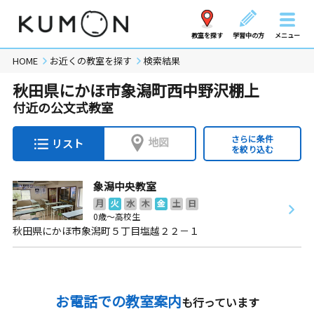
教室を探す
学習中の方
メニュー
HOME
お近くの教室を探す
検索結果
秋田県にかほ市象潟町西中野沢棚上
付近の公文式教室
さらに条件
地図
リスト
を絞り込む
象潟中央教室
月
火
水
木
金
土
日
0歳～高校生
秋田県にかほ市象潟町５丁目塩越２２－１
お電話での教室案内
も行っています