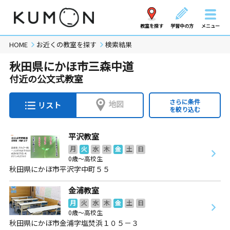
教室を探す
学習中の方
メニュー
HOME
お近くの教室を探す
検索結果
秋田県にかほ市三森中道
付近の公文式教室
さらに条件
地図
リスト
を絞り込む
平沢教室
月
火
水
木
金
土
日
0歳～高校生
秋田県にかほ市平沢字中町５５
金浦教室
月
火
水
木
金
土
日
0歳～高校生
秋田県にかほ市金浦字塩焚浜１０５－３