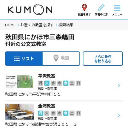
教室を探す
学習中の方
メニュー
HOME
お近くの教室を探す
検索結果
秋田県にかほ市三森嶋田
付近の公文式教室
さらに条件
地図
リスト
を絞り込む
平沢教室
月
火
水
木
金
土
日
0歳～高校生
秋田県にかほ市平沢字中町５５
金浦教室
月
火
水
木
金
土
日
0歳～高校生
秋田県にかほ市金浦字塩焚浜１０５－３