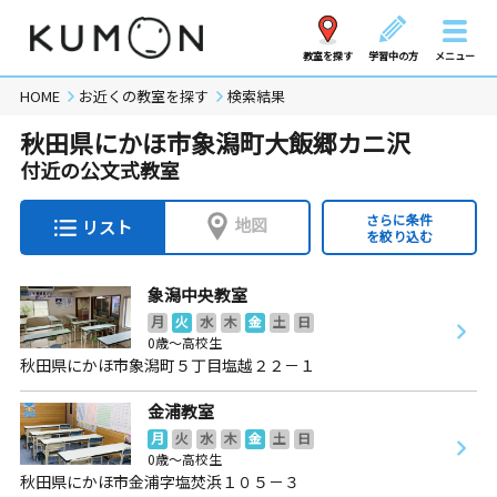
教室を探す
学習中の方
メニュー
HOME
お近くの教室を探す
検索結果
秋田県にかほ市象潟町大飯郷カニ沢
付近の公文式教室
さらに条件
地図
リスト
を絞り込む
象潟中央教室
月
火
水
木
金
土
日
0歳～高校生
秋田県にかほ市象潟町５丁目塩越２２－１
金浦教室
月
火
水
木
金
土
日
0歳～高校生
秋田県にかほ市金浦字塩焚浜１０５－３