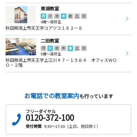
東湖教室
月
火
水
木
金
土
日
4歳～高校生
秋田県潟上市天王字コアツコ１８２－８
二田教室
月
火
水
木
金
土
日
0歳～高校生
秋田県潟上市天王字上江川４７－１５６４ オフィスＷＯ
Ｏ・２階
お電話での教室案内
も行っています
フリーダイヤル
0120-372-100
受付時間
9:30～17:30（土日、祝日除く）