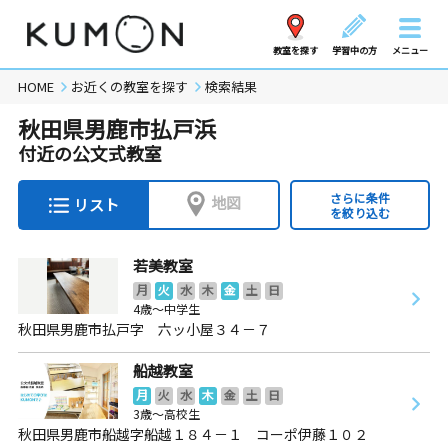
教室を探す
学習中の方
メニュー
HOME
お近くの教室を探す
検索結果
秋田県男鹿市払戸浜
付近の公文式教室
さらに条件
地図
リスト
を絞り込む
若美教室
月
火
水
木
金
土
日
4歳～中学生
秋田県男鹿市払戸字 六ッ小屋３４－７
船越教室
月
火
水
木
金
土
日
3歳～高校生
秋田県男鹿市船越字船越１８４－１ コーポ伊藤１０２