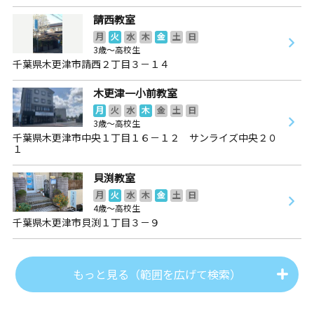
請西教室
月
火
水
木
金
土
日
3歳～高校生
千葉県木更津市請西２丁目３－１４
木更津一小前教室
月
火
水
木
金
土
日
3歳～高校生
千葉県木更津市中央１丁目１６－１２ サンライズ中央２０
１
貝渕教室
月
火
水
木
金
土
日
4歳～高校生
千葉県木更津市貝渕１丁目３－９
もっと見る（範囲を広げて検索）