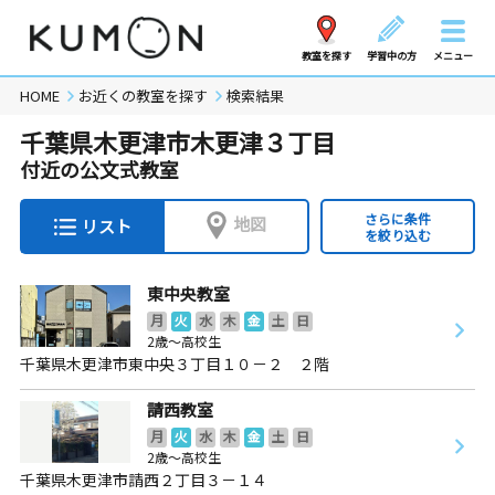
教室を探す
学習中の方
メニュー
HOME
お近くの教室を探す
検索結果
千葉県木更津市木更津３丁目
付近の公文式教室
さらに条件
地図
リスト
を絞り込む
東中央教室
月
火
水
木
金
土
日
2歳～高校生
千葉県木更津市東中央３丁目１０－２ ２階
請西教室
月
火
水
木
金
土
日
2歳～高校生
千葉県木更津市請西２丁目３－１４