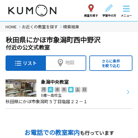
教室を探す
学習中の方
メニュー
HOME
お近くの教室を探す
検索結果
秋田県にかほ市象潟町西中野沢
付近の公文式教室
さらに条件
地図
リスト
を絞り込む
象潟中央教室
月
火
水
木
金
土
日
0歳～高校生
秋田県にかほ市象潟町５丁目塩越２２－１
お電話での教室案内
も行っています