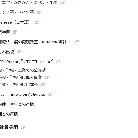
ン習字・かきかた・筆ペン・毛筆
ランス語・ドイツ語
panese（日本語）
信学習
習療法・脳の健康教室・KUMONの脳トレ
もん出版
®
®
EFL Primary
/
TOEFL Junior
設・学校・企業での公文式
施設・学校向け導入事業
企業・学校向け日本語
lish Immersion Activities
治体・省庁との連携
団との連携
社員採用