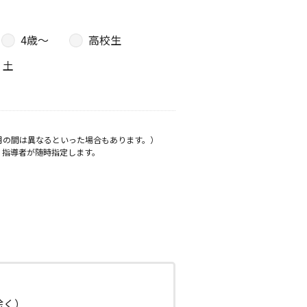
4歳〜
高校生
土
月の間は異なるといった場合もあります。）
、指導者が随時指定します。
日除く）