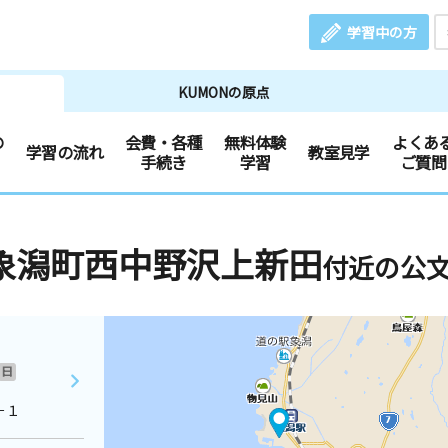
学習中の方
KUMONの原点
の
会費・各種
無料体験
よくあ
学習の流れ
教室見学
手続き
学習
ご質問
象潟町西中野沢上新田
付近の公
日
－１