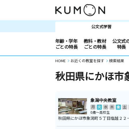
公文式学習
年齢・学年
教科・教材
公文式
ごとの特長
ごとの特長
特長
HOME
お近くの教室を探す
検索結果
秋田県にかほ市
象潟中央教室
月
火
水
木
金
土
0歳～高校生
秋田県にかほ市象潟町５丁目塩越２２