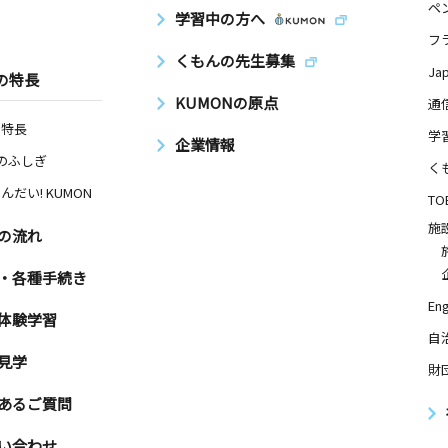
ペ
学習中の方へ
フ
くもんの先生募集
Ja
の特長
KUMONの原点
通
の特長
学
企業情報
Nのふしぎ
く
んだい! KUMON
TO
施
の流れ
・各種手続き
Eng
体験学習
自
見学
財
あるご質問
い合わせ