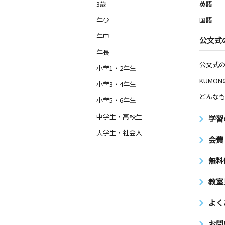
3歳
英語
年少
国語
年中
公文式
年長
公文式
小学1・2年生
KUMO
小学3・4年生
どんなも
小学5・6年生
中学生・高校生
学習
大学生・社会人
会費
無料
教室
よく
お問