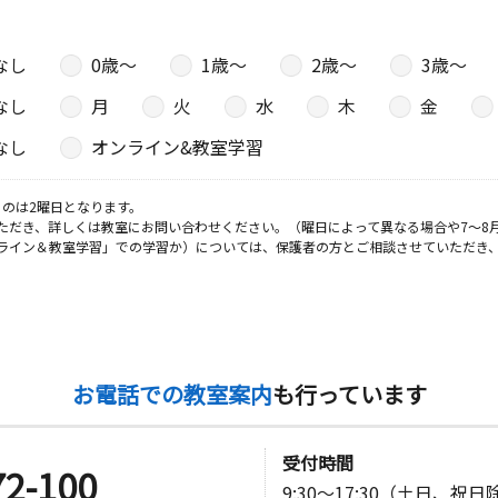
なし
0歳〜
1歳〜
2歳〜
3歳〜
なし
月
火
水
木
金
なし
オンライン&教室学習
のは2曜日となります。
ただき、詳しくは教室にお問い合わせください。（曜日によって異なる場合や7～8
ライン＆教室学習」での学習か）については、保護者の方とご相談させていただき
お電話での教室案内
も行っています
受付時間
72-100
9:30～17:30（土日、祝