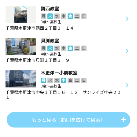
請西教室
月
火
水
木
金
土
日
3歳～高校生
千葉県木更津市請西２丁目３－１４
貝渕教室
月
火
水
木
金
土
日
4歳～高校生
千葉県木更津市貝渕１丁目３－９
木更津一小前教室
月
火
水
木
金
土
日
3歳～高校生
千葉県木更津市中央１丁目１６－１２ サンライズ中央２０
１
もっと見る（範囲を広げて検索）