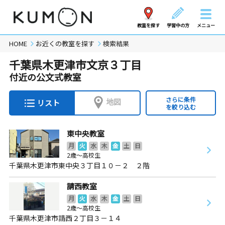
教室を探す
学習中の方
メニュー
HOME
お近くの教室を探す
検索結果
千葉県木更津市文京３丁目
付近の公文式教室
さらに条件
地図
リスト
を絞り込む
東中央教室
月
火
水
木
金
土
日
2歳～高校生
千葉県木更津市東中央３丁目１０－２ ２階
請西教室
月
火
水
木
金
土
日
2歳～高校生
千葉県木更津市請西２丁目３－１４