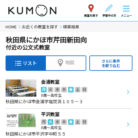
教室を探す
学習中の方
メニュー
HOME
お近くの教室を探す
検索結果
秋田県にかほ市芹田新田向
付近の公文式教室
さらに条件
地図
リスト
を絞り込む
金浦教室
月
火
水
木
金
土
日
0歳～高校生
秋田県にかほ市金浦字塩焚浜１０５－３
平沢教室
月
火
水
木
金
土
日
0歳～高校生
秋田県にかほ市平沢字中町５５