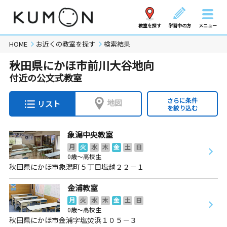
教室を探す
学習中の方
メニュー
HOME
お近くの教室を探す
検索結果
秋田県にかほ市前川大谷地向
付近の公文式教室
さらに条件
地図
リスト
を絞り込む
象潟中央教室
月
火
水
木
金
土
日
0歳～高校生
秋田県にかほ市象潟町５丁目塩越２２－１
金浦教室
月
火
水
木
金
土
日
0歳～高校生
秋田県にかほ市金浦字塩焚浜１０５－３