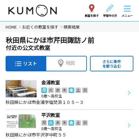
教室を探す
学習中の方
メニュー
HOME
お近くの教室を探す
検索結果
秋田県にかほ市芹田諏訪ノ前
付近の公文式教室
さらに条件
地図
リスト
を絞り込む
金浦教室
月
火
水
木
金
土
日
0歳～高校生
秋田県にかほ市金浦字塩焚浜１０５－３
平沢教室
月
火
水
木
金
土
日
0歳～高校生
秋田県にかほ市平沢字中町５５