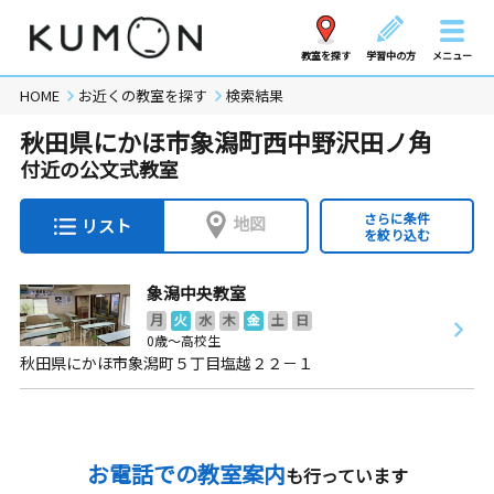
教室を探す
学習中の方
メニュー
HOME
お近くの教室を探す
検索結果
秋田県にかほ市象潟町西中野沢田ノ角
付近の公文式教室
さらに条件
地図
リスト
を絞り込む
象潟中央教室
月
火
水
木
金
土
日
0歳～高校生
秋田県にかほ市象潟町５丁目塩越２２－１
お電話での教室案内
も行っています