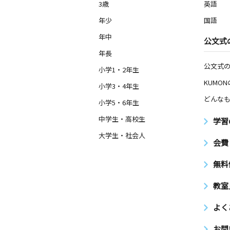
3歳
英語
年少
国語
年中
公文式
年長
公文式
小学1・2年生
KUMO
小学3・4年生
どんなも
小学5・6年生
中学生・高校生
学習
大学生・社会人
会費
無料
教室
よく
お問