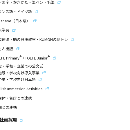
ン習字・かきかた・筆ペン・毛筆
ランス語・ドイツ語
panese（日本語）
信学習
習療法・脳の健康教室・KUMONの脳トレ
もん出版
®
®
EFL Primary
/
TOEFL Junior
設・学校・企業での公文式
施設・学校向け導入事業
企業・学校向け日本語
lish Immersion Activities
治体・省庁との連携
団との連携
社員採用