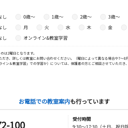
なし
0歳〜
1歳〜
2歳〜
3歳〜
なし
月
火
水
木
金
なし
オンライン&教室学習
のは2曜日となります。
ただき、詳しくは教室にお問い合わせください。（曜日によって異なる場合や7～8
ライン＆教室学習」での学習か）については、保護者の方とご相談させていただき
お電話での教室案内
も行っています
受付時間
72-100
9:30～17:30（土日、祝