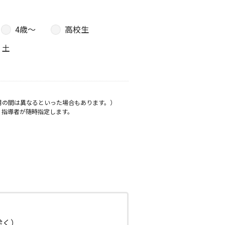
4歳〜
高校生
土
月の間は異なるといった場合もあります。）
、指導者が随時指定します。
日除く）