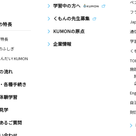
ペ
学習中の方へ
フ
くもんの先生募集
Ja
の特長
KUMONの原点
通
の特長
学
企業情報
Nのふしぎ
く
んだい! KUMON
TO
施
の流れ
・各種手続き
Eng
体験学習
自
見学
財
あるご質問
い合わせ