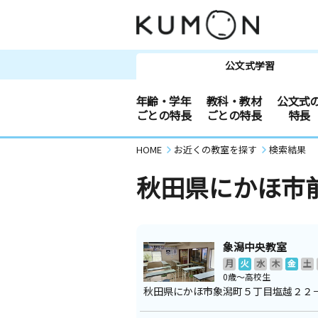
公文式学習
年齢・学年
教科・教材
公文式
ごとの特長
ごとの特長
特長
HOME
お近くの教室を探す
検索結果
秋田県にかほ市
象潟中央教室
月
火
水
木
金
土
0歳～高校生
秋田県にかほ市象潟町５丁目塩越２２