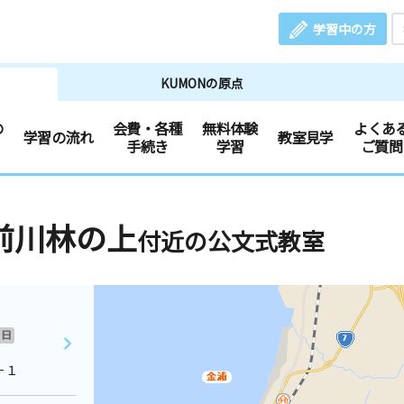
学習中の方
KUMONの原点
の
会費・各種
無料体験
よくあ
学習の流れ
教室見学
手続き
学習
ご質問
前川林の上
付近の公文式教室
日
－１