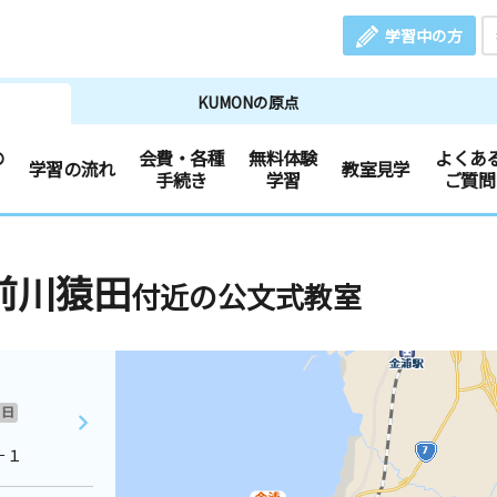
学習中の方
KUMONの原点
の
会費・各種
無料体験
よくあ
学習の流れ
教室見学
手続き
学習
ご質問
前川猿田
付近の公文式教室
日
－１