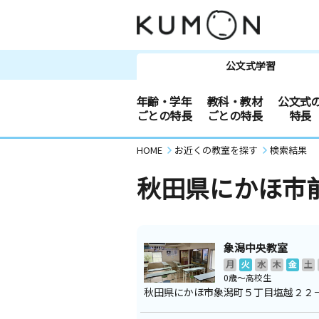
公文式学習
年齢・学年
教科・教材
公文式
ごとの特長
ごとの特長
特長
HOME
お近くの教室を探す
検索結果
秋田県にかほ市
象潟中央教室
月
火
水
木
金
土
0歳～高校生
秋田県にかほ市象潟町５丁目塩越２２