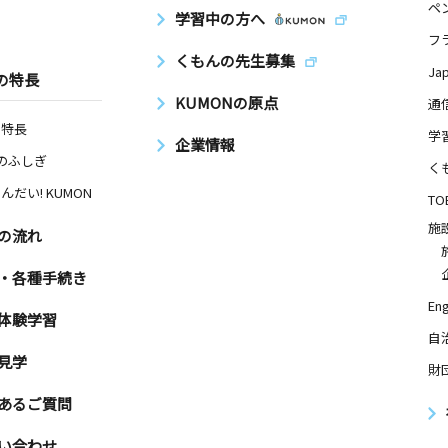
ペ
学習中の方へ
フ
くもんの先生募集
Ja
の特長
KUMONの原点
通
の特長
学
企業情報
Nのふしぎ
く
んだい! KUMON
TO
施
の流れ
・各種手続き
Eng
体験学習
自
見学
財
あるご質問
い合わせ