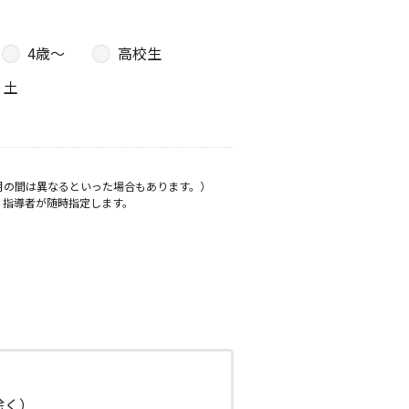
4歳〜
高校生
土
月の間は異なるといった場合もあります。）
、指導者が随時指定します。
日除く）