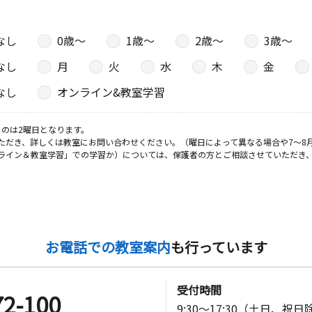
なし
0歳〜
1歳〜
2歳〜
3歳〜
なし
月
火
水
木
金
なし
オンライン&教室学習
のは2曜日となります。
ただき、詳しくは教室にお問い合わせください。（曜日によって異なる場合や7～8
ライン＆教室学習」での学習か）については、保護者の方とご相談させていただき
お電話での教室案内
も行っています
受付時間
72-100
9:30～17:30（土日、祝