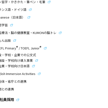
ン習字・かきかた・筆ペン・毛筆
ランス語・ドイツ語
panese（日本語）
信学習
習療法・脳の健康教室・KUMONの脳トレ
もん出版
®
®
EFL Primary
/
TOEFL Junior
設・学校・企業での公文式
施設・学校向け導入事業
企業・学校向け日本語
lish Immersion Activities
治体・省庁との連携
団との連携
社員採用