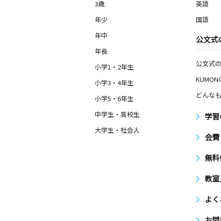
3歳
英語
年少
国語
年中
公文式
年長
公文式
小学1・2年生
KUMO
小学3・4年生
どんなも
小学5・6年生
中学生・高校生
学習
大学生・社会人
会費
無料
教室
よく
お問