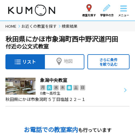
教室を探す
学習中の方
メニュー
HOME
お近くの教室を探す
検索結果
秋田県にかほ市象潟町西中野沢道円田
付近の公文式教室
さらに条件
地図
リスト
を絞り込む
象潟中央教室
月
火
水
木
金
土
日
0歳～高校生
秋田県にかほ市象潟町５丁目塩越２２－１
お電話での教室案内
も行っています