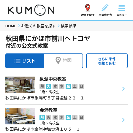
教室を探す
学習中の方
メニュー
HOME
お近くの教室を探す
検索結果
秋田県にかほ市前川ヘトコヤ
付近の公文式教室
さらに条件
地図
リスト
を絞り込む
象潟中央教室
月
火
水
木
金
土
日
0歳～高校生
秋田県にかほ市象潟町５丁目塩越２２－１
金浦教室
月
火
水
木
金
土
日
0歳～高校生
秋田県にかほ市金浦字塩焚浜１０５－３