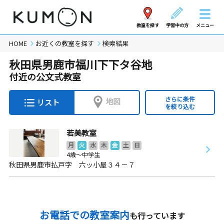
教室を探す
学習中の方
メニュー
HOME
お近くの教室を探す
検索結果
秋田県男鹿市福川下下タ谷地
付近の公文式教室
さらに条件
地図
リスト
を絞り込む
若美教室
月
火
水
木
金
土
日
4歳～中学生
秋田県男鹿市払戸字 六ッ小屋３４－７
お電話での教室案内
も行っています