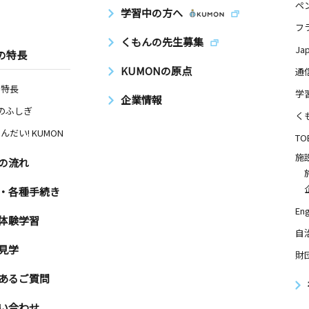
ペ
学習中の方へ
フ
くもんの先生募集
Ja
の特長
KUMONの原点
通
の特長
学
企業情報
Nのふしぎ
く
んだい! KUMON
TO
施
の流れ
・各種手続き
Eng
体験学習
自
見学
財
あるご質問
い合わせ