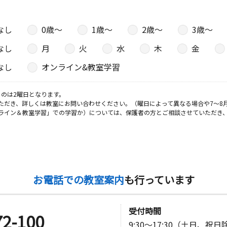
なし
0歳〜
1歳〜
2歳〜
3歳〜
なし
月
火
水
木
金
なし
オンライン&教室学習
のは2曜日となります。
ただき、詳しくは教室にお問い合わせください。（曜日によって異なる場合や7～8
ライン＆教室学習」での学習か）については、保護者の方とご相談させていただき
お電話での教室案内
も行っています
受付時間
72-100
9:30～17:30（土日、祝