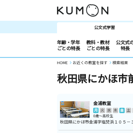
公文式学習
年齢・学年
教科・教材
公文式
ごとの特長
ごとの特長
特長
HOME
お近くの教室を探す
検索結果
秋田県にかほ市
金浦教室
月
火
水
木
金
土
0歳～高校生
秋田県にかほ市金浦字塩焚浜１０５－