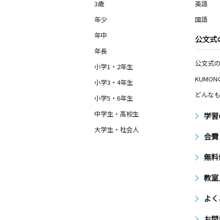
3歳
英語
年少
国語
年中
公文式
年長
公文式
小学1・2年生
KUMO
小学3・4年生
どんなも
小学5・6年生
中学生・高校生
学習
大学生・社会人
会費
無料
教室
よく
お問