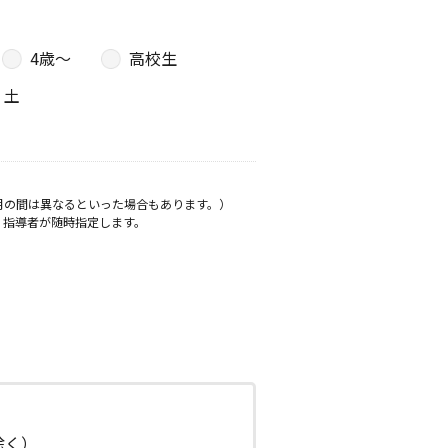
4歳〜
高校生
土
月の間は異なるといった場合もあります。）
、指導者が随時指定します。
日除く）