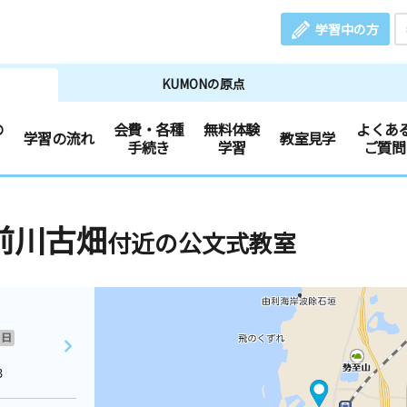
学習中の方
KUMONの原点
の
会費・各種
無料体験
よくあ
学習の流れ
教室見学
手続き
学習
ご質問
前川古畑
付近の公文式教室
日
３