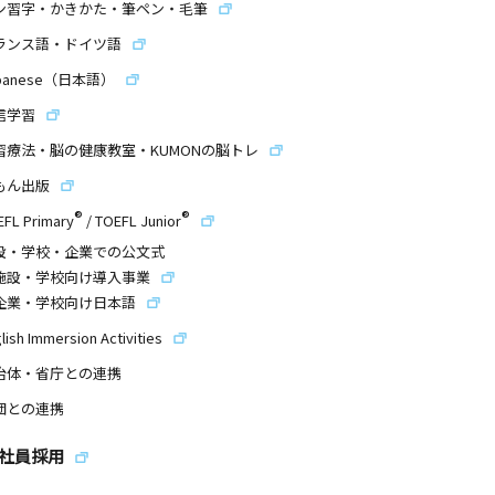
ン習字・かきかた・筆ペン・毛筆
ランス語・ドイツ語
panese（日本語）
信学習
習療法・脳の健康教室・KUMONの脳トレ
もん出版
®
®
EFL Primary
/
TOEFL Junior
設・学校・企業での公文式
施設・学校向け導入事業
企業・学校向け日本語
lish Immersion Activities
治体・省庁との連携
団との連携
社員採用