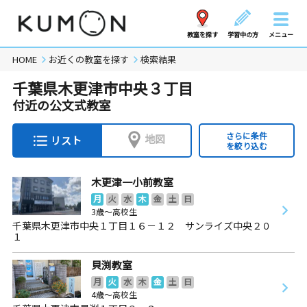
教室を探す
学習中の方
メニュー
HOME
お近くの教室を探す
検索結果
千葉県木更津市中央３丁目
付近の公文式教室
さらに条件
地図
リスト
を絞り込む
木更津一小前教室
月
火
水
木
金
土
日
3歳～高校生
千葉県木更津市中央１丁目１６－１２ サンライズ中央２０
１
貝渕教室
月
火
水
木
金
土
日
4歳～高校生