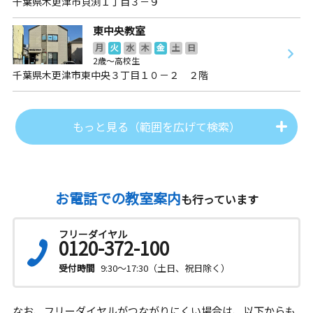
千葉県木更津市貝渕１丁目３－９
東中央教室
月
火
水
木
金
土
日
2歳～高校生
千葉県木更津市東中央３丁目１０－２ ２階
もっと見る（範囲を広げて検索）
お電話での教室案内
も行っています
フリーダイヤル
0120-372-100
受付時間
9:30～17:30（土日、祝日除く）
なお、フリーダイヤルがつながりにくい場合は、以下からも