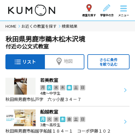
教室を探す
学習中の方
メニュー
HOME
お近くの教室を探す
検索結果
秋田県男鹿市鵜木松木沢境
付近の公文式教室
さらに条件
地図
リスト
を絞り込む
若美教室
月
火
水
木
金
土
日
4歳～中学生
秋田県男鹿市払戸字 六ッ小屋３４－７
船越教室
月
火
水
木
金
土
日
3歳～高校生
秋田県男鹿市船越字船越１８４－１ コーポ伊藤１０２