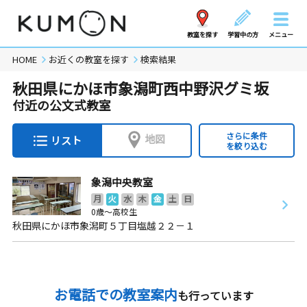
教室を探す
学習中の方
メニュー
HOME
お近くの教室を探す
検索結果
秋田県にかほ市象潟町西中野沢グミ坂
付近の公文式教室
さらに条件
地図
リスト
を絞り込む
象潟中央教室
月
火
水
木
金
土
日
0歳～高校生
秋田県にかほ市象潟町５丁目塩越２２－１
お電話での教室案内
も行っています