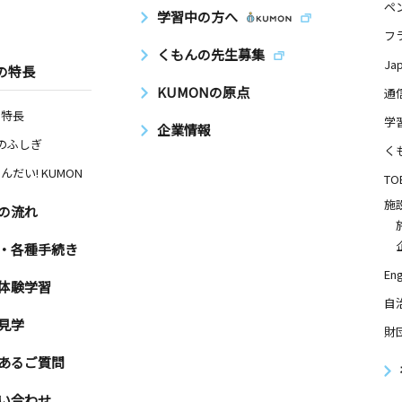
ペ
学習中の方へ
フ
くもんの先生募集
Ja
の特長
KUMONの原点
通
の特長
学
企業情報
Nのふしぎ
く
んだい! KUMON
TO
施
の流れ
・各種手続き
Eng
体験学習
自
見学
財
あるご質問
い合わせ