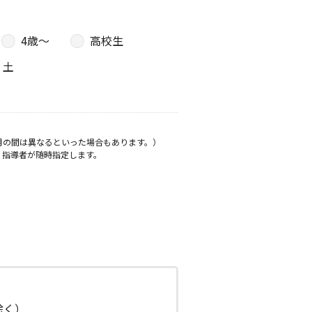
4歳〜
高校生
土
月の間は異なるといった場合もあります。）
、指導者が随時指定します。
日除く）