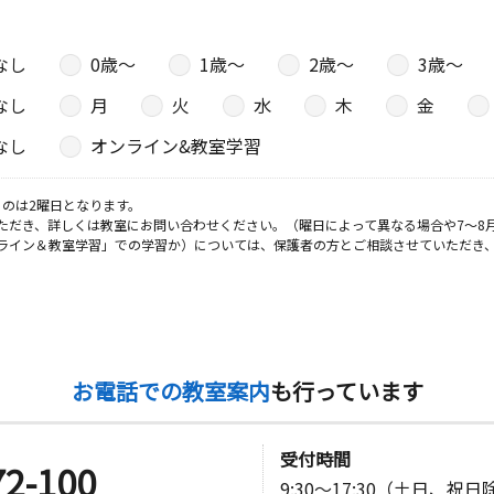
なし
0歳〜
1歳〜
2歳〜
3歳〜
なし
月
火
水
木
金
なし
オンライン&教室学習
のは2曜日となります。
ただき、詳しくは教室にお問い合わせください。（曜日によって異なる場合や7～8
ライン＆教室学習」での学習か）については、保護者の方とご相談させていただき
お電話での教室案内
も行っています
受付時間
72-100
9:30～17:30（土日、祝