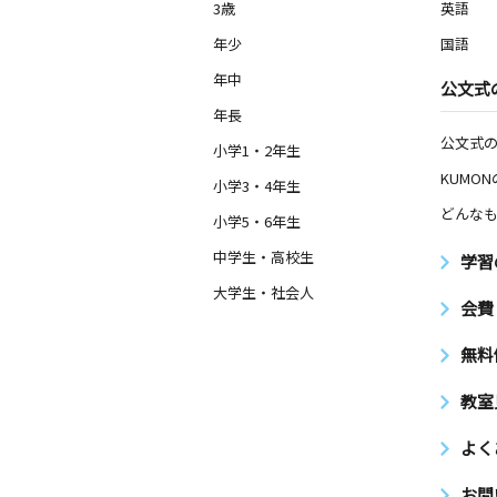
3歳
英語
年少
国語
年中
公文式
年長
公文式
小学1・2年生
KUMO
小学3・4年生
どんなも
小学5・6年生
中学生・高校生
学習
大学生・社会人
会費
無料
教室
よく
お問