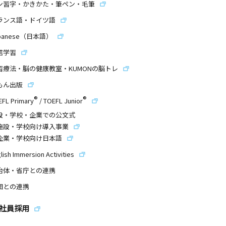
ン習字・かきかた・筆ペン・毛筆
ランス語・ドイツ語
panese（日本語）
信学習
習療法・脳の健康教室・KUMONの脳トレ
もん出版
®
®
EFL Primary
/
TOEFL Junior
設・学校・企業での公文式
施設・学校向け導入事業
企業・学校向け日本語
lish Immersion Activities
治体・省庁との連携
団との連携
社員採用