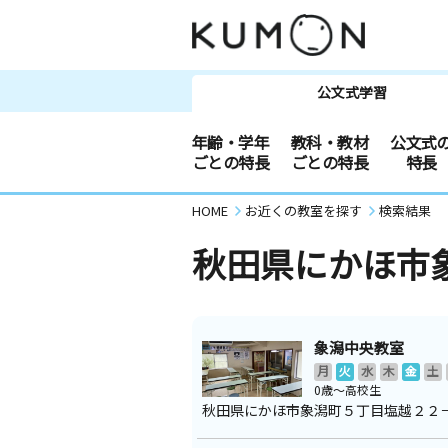
公文式学習
年齢・学年
教科・教材
公文式
ごとの特長
ごとの特長
特長
HOME
お近くの教室を探す
検索結果
秋田県にかほ市
象潟中央教室
月
火
水
木
金
土
0歳～高校生
秋田県にかほ市象潟町５丁目塩越２２