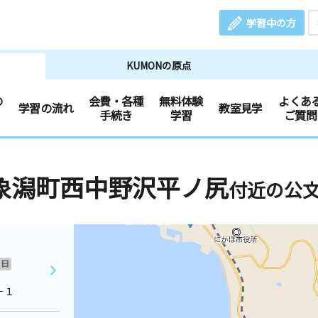
学習中の方
KUMONの原点
の
会費・各種
無料体験
よくあ
学習の流れ
教室見学
手続き
学習
ご質問
象潟町西中野沢平ノ尻
付近の公
日
－１