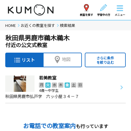
教室を探す
学習中の方
メニュー
HOME
お近くの教室を探す
検索結果
秋田県男鹿市鵜木鵜木
付近の公文式教室
さらに条件
地図
リスト
を絞り込む
若美教室
月
火
水
木
金
土
日
4歳～中学生
秋田県男鹿市払戸字 六ッ小屋３４－７
お電話での教室案内
も行っています