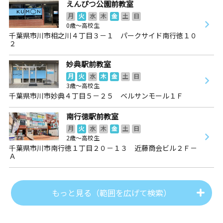
えんぴつ公園前教室
月
火
水
木
金
土
日
0歳～高校生
千葉県市川市相之川４丁目３－１ パークサイド南行徳１０
２
妙典駅前教室
月
火
水
木
金
土
日
3歳～高校生
千葉県市川市妙典４丁目５－２５ ベルサンモール１Ｆ
南行徳駅前教室
月
火
水
木
金
土
日
2歳～高校生
千葉県市川市南行徳１丁目２０－１３ 近藤商会ビル２Ｆ－
Ａ
もっと見る（範囲を広げて検索）