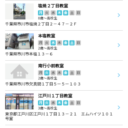
塩焼２丁目教室
月
火
水
木
金
土
日
0歳～高校生
千葉県市川市塩焼２丁目２－４７－２Ｆ
本塩教室
月
火
水
木
金
土
日
2歳～高校生
千葉県市川市本塩１３－６
南行小前教室
月
火
水
木
金
土
日
2歳～高校生
千葉県市川市欠真間１丁目５ー５ー１０３
江戸川１丁目教室
月
火
水
木
金
土
日
3歳～高校生
東京都江戸川区江戸川１丁目１３－２１ エムハイツ１０１
号室