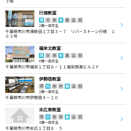
３階
行徳教室
月
火
水
木
金
土
日
2歳～高校生
千葉県市川市湊新田１丁目３－７ リバーストーン行徳 １
０３号
福栄北教室
月
火
水
木
金
土
日
0歳～高校生
千葉県市川市福栄１丁目８－１１福栄厚美ビル２Ｆ
伊勢宿教室
月
火
水
木
金
土
日
2歳～高校生
千葉県市川市伊勢宿４－１０
末広東教室
月
火
水
木
金
土
日
3歳～高校生
千葉県市川市末広１丁目８‐５