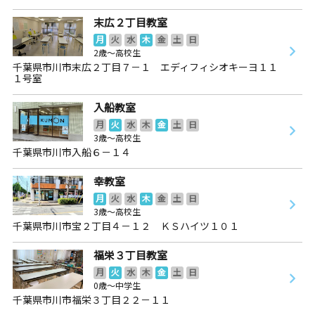
末広２丁目教室
月
火
水
木
金
土
日
2歳～高校生
千葉県市川市末広２丁目７－１ エディフィシオキーヨ１１
１号室
入船教室
月
火
水
木
金
土
日
3歳～高校生
千葉県市川市入船６－１４
幸教室
月
火
水
木
金
土
日
3歳～高校生
千葉県市川市宝２丁目４－１２ ＫＳハイツ１０１
福栄３丁目教室
月
火
水
木
金
土
日
0歳～中学生
千葉県市川市福栄３丁目２２－１１