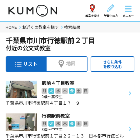
教室を探す
学習中の方
メニュー
HOME
お近くの教室を探す
検索結果
千葉県市川市行徳駅前２丁目
付近の公文式教室
さらに条件
地図
リスト
を絞り込む
駅前４丁目教室
月
火
水
木
金
土
日
0歳～高校生
千葉県市川市行徳駅前４丁目１７－９
行徳駅前教室
月
火
水
木
金
土
日
3歳～中学生
千葉県市川市行徳駅前１丁目２２－１３ 日本都市行徳ビル