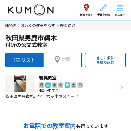
教室を探す
学習中の方
メニュー
HOME
お近くの教室を探す
検索結果
秋田県男鹿市鵜木
付近の公文式教室
さらに条件
地図
リスト
を絞り込む
若美教室
月
火
水
木
金
土
日
4歳～中学生
秋田県男鹿市払戸字 六ッ小屋３４－７
お電話での教室案内
も行っています