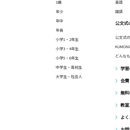
3歳
英語
年少
国語
年中
公文式
年長
公文式
小学1・2年生
KUMO
小学3・4年生
どんなも
小学5・6年生
中学生・高校生
学習
大学生・社会人
会費
無料
教室
よく
お問