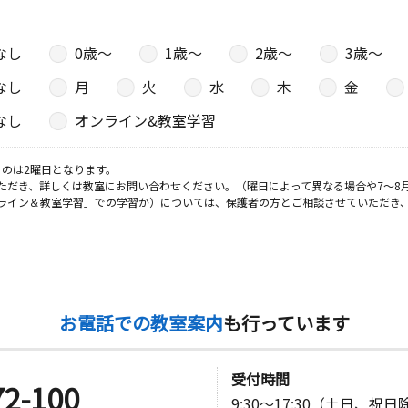
なし
0歳〜
1歳〜
2歳〜
3歳〜
なし
月
火
水
木
金
なし
オンライン&教室学習
のは2曜日となります。
ただき、詳しくは教室にお問い合わせください。（曜日によって異なる場合や7～8
ライン＆教室学習」での学習か）については、保護者の方とご相談させていただき
お電話での教室案内
も行っています
受付時間
72-100
9:30～17:30（土日、祝