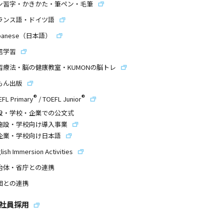
ン習字・かきかた・筆ペン・毛筆
ランス語・ドイツ語
panese（日本語）
信学習
習療法・脳の健康教室・KUMONの脳トレ
もん出版
®
®
EFL Primary
/
TOEFL Junior
設・学校・企業での公文式
施設・学校向け導入事業
企業・学校向け日本語
lish Immersion Activities
治体・省庁との連携
団との連携
社員採用