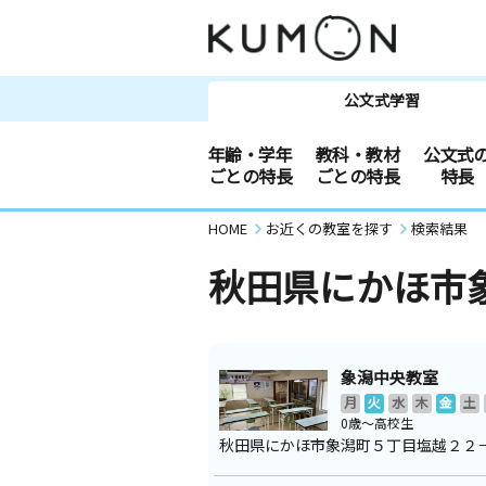
公文式学習
年齢・学年
教科・教材
公文式
ごとの特長
ごとの特長
特長
HOME
お近くの教室を探す
検索結果
秋田県にかほ市
象潟中央教室
月
火
水
木
金
土
0歳～高校生
秋田県にかほ市象潟町５丁目塩越２２