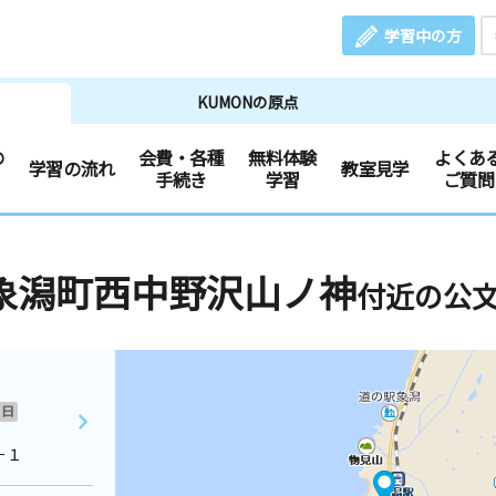
学習中の方
KUMONの原点
の
会費・各種
無料体験
よくあ
学習の流れ
教室見学
手続き
学習
ご質問
象潟町西中野沢山ノ神
付近の公
日
－１