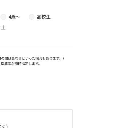
4歳〜
高校生
土
月の間は異なるといった場合もあります。）
、指導者が随時指定します。
日除く）