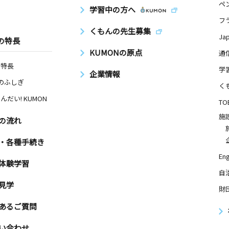
ペ
学習中の方へ
フ
くもんの先生募集
Ja
の特長
KUMONの原点
通
の特長
学
企業情報
Nのふしぎ
く
んだい! KUMON
TO
施
の流れ
・各種手続き
Eng
体験学習
自
見学
財
あるご質問
い合わせ