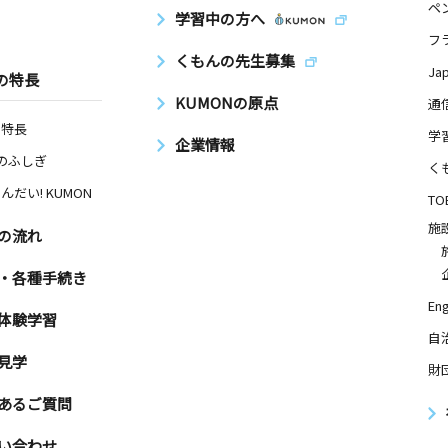
ペ
学習中の方へ
フ
くもんの先生募集
Ja
の特長
KUMONの原点
通
の特長
学
企業情報
Nのふしぎ
く
んだい! KUMON
TO
施
の流れ
・各種手続き
Eng
体験学習
自
見学
財
あるご質問
い合わせ