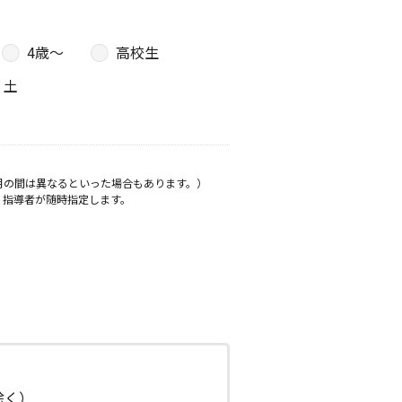
4歳〜
高校生
土
月の間は異なるといった場合もあります。）
、指導者が随時指定します。
日除く）