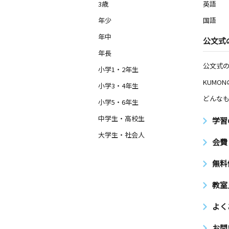
3歳
英語
年少
国語
年中
公文式
年長
公文式
小学1・2年生
KUMO
小学3・4年生
どんなも
小学5・6年生
中学生・高校生
学習
大学生・社会人
会費
無料
教室
よく
お問