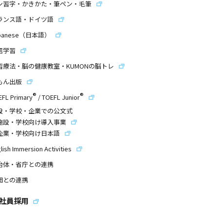
ン習字・かきかた・筆ペン・毛筆
ランス語・ドイツ語
panese（日本語）
信学習
習療法・脳の健康教室・KUMONの脳トレ
もん出版
®
®
EFL Primary
/
TOEFL Junior
設・学校・企業での公文式
施設・学校向け導入事業
企業・学校向け日本語
lish Immersion Activities
治体・省庁との連携
団との連携
社員採用