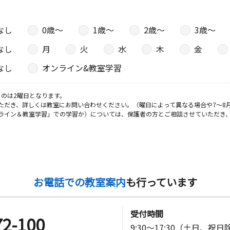
なし
0歳〜
1歳〜
2歳〜
3歳〜
なし
月
火
水
木
金
なし
オンライン&教室学習
のは2曜日となります。
ただき、詳しくは教室にお問い合わせください。（曜日によって異なる場合や7～8
ライン＆教室学習」での学習か）については、保護者の方とご相談させていただき
お電話での教室案内
も行っています
受付時間
72-100
9:30～17:30（土日、祝