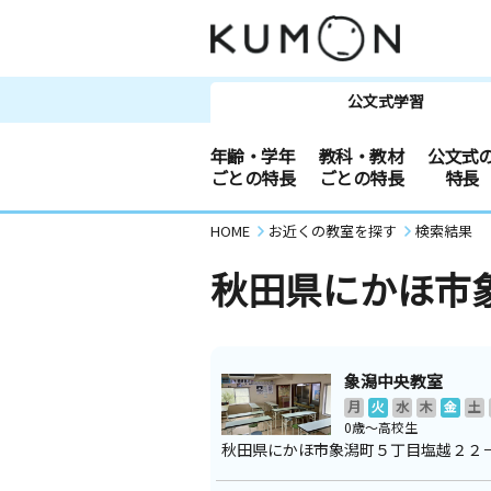
公文式学習
年齢・学年
教科・教材
公文式
ごとの特長
ごとの特長
特長
HOME
お近くの教室を探す
検索結果
秋田県にかほ市
象潟中央教室
月
火
水
木
金
土
0歳～高校生
秋田県にかほ市象潟町５丁目塩越２２