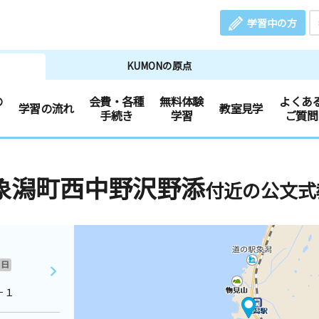
学習中の方
KUMONの原点
の
会費・各種
無料体験
よくあ
学習の流れ
教室見学
手続き
学習
ご質問
象潟町西中野沢野添
付近の公文式
日
－１