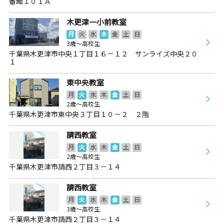
番館１０１Ａ
木更津一小前教室
月
火
水
木
金
土
日
3歳～高校生
千葉県木更津市中央１丁目１６－１２ サンライズ中央２０
１
東中央教室
月
火
水
木
金
土
日
2歳～高校生
千葉県木更津市東中央３丁目１０－２ ２階
請西教室
月
火
水
木
金
土
日
2歳～高校生
千葉県木更津市請西２丁目３－１４
請西教室
月
火
水
木
金
土
日
3歳～高校生
千葉県木更津市請西２丁目３－１４