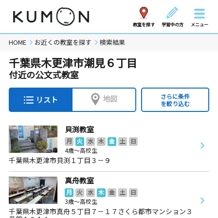
教室を探す
学習中の方
メニュー
HOME
お近くの教室を探す
検索結果
千葉県木更津市潮見６丁目
付近の公文式教室
さらに条件
地図
リスト
を絞り込む
貝渕教室
月
火
水
木
金
土
日
4歳～高校生
千葉県木更津市貝渕１丁目３－９
真舟教室
月
火
水
木
金
土
日
3歳～高校生
千葉県木更津市真舟５丁目７－１７さくら都市マンション３