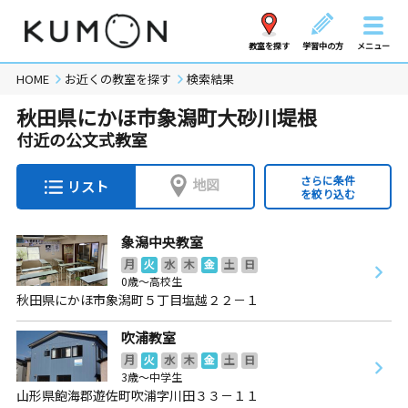
教室を探す
学習中の方
メニュー
HOME
お近くの教室を探す
検索結果
秋田県にかほ市象潟町大砂川堤根
付近の公文式教室
さらに条件
地図
リスト
を絞り込む
象潟中央教室
月
火
水
木
金
土
日
0歳～高校生
秋田県にかほ市象潟町５丁目塩越２２－１
吹浦教室
月
火
水
木
金
土
日
3歳～中学生
山形県飽海郡遊佐町吹浦字川田３３－１１