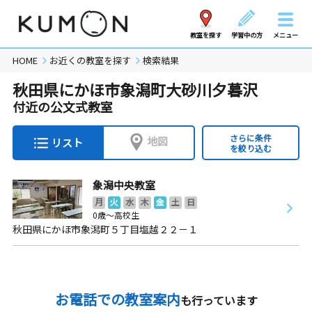
教室を探す
学習中の方
メニュー
HOME
お近くの教室を探す
検索結果
秋田県にかほ市象潟町大砂川夕暮沢
付近の公文式教室
さらに条件
地図
リスト
を絞り込む
象潟中央教室
月
火
水
木
金
土
日
0歳～高校生
秋田県にかほ市象潟町５丁目塩越２２－１
お電話での教室案内
も行っています