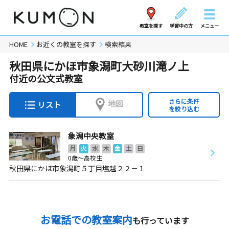
教室を探す
学習中の方
メニュー
HOME
お近くの教室を探す
検索結果
秋田県にかほ市象潟町大砂川滝ノ上
付近の公文式教室
さらに条件
地図
リスト
を絞り込む
象潟中央教室
月
火
水
木
金
土
日
0歳～高校生
秋田県にかほ市象潟町５丁目塩越２２－１
お電話での教室案内
も行っています