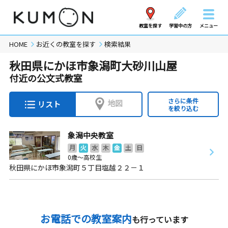
教室を探す
学習中の方
メニュー
HOME
お近くの教室を探す
検索結果
秋田県にかほ市象潟町大砂川山屋
付近の公文式教室
さらに条件
地図
リスト
を絞り込む
象潟中央教室
月
火
水
木
金
土
日
0歳～高校生
秋田県にかほ市象潟町５丁目塩越２２－１
お電話での教室案内
も行っています