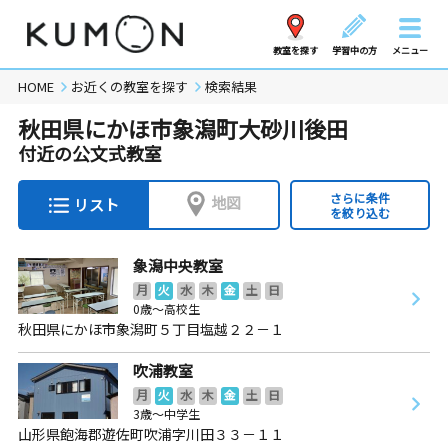
教室を探す
学習中の方
メニュー
HOME
お近くの教室を探す
検索結果
秋田県にかほ市象潟町大砂川後田
付近の公文式教室
さらに条件
地図
リスト
を絞り込む
象潟中央教室
月
火
水
木
金
土
日
0歳～高校生
秋田県にかほ市象潟町５丁目塩越２２－１
吹浦教室
月
火
水
木
金
土
日
3歳～中学生
山形県飽海郡遊佐町吹浦字川田３３－１１