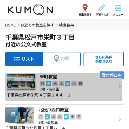
教室を探す
学習中の方
メニュー
HOME
お近くの教室を探す
検索結果
千葉県松戸市栄町３丁目
付近の公文式教室
さらに条件
地図
リスト
を絞り込む
栄町教室
月
火
水
木
金
土
日
2歳～高校生
千葉県松戸市栄町４丁目２４４－２
北松戸西口教室
月
火
水
木
金
土
日
2歳～高校生
千葉県松戸市北松戸１丁目６－４