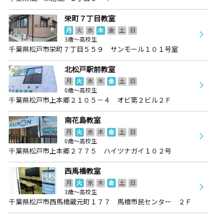
栄町７丁目教室
月
火
水
木
金
土
日
3歳～高校生
千葉県松戸市栄町７丁目５５９ サンモール１０１号室
北松戸駅前教室
月
火
水
木
金
土
日
0歳～高校生
千葉県松戸市上本郷２１０５－４ オビ第２ビル２Ｆ
南花島教室
月
火
水
木
金
土
日
0歳～高校生
千葉県松戸市上本郷２７７５ ハイツナガイ１０２号
西馬橋教室
月
火
水
木
金
土
日
3歳～高校生
千葉県松戸市西馬橋蔵元町１７７ 馬橋市民センター ２Ｆ